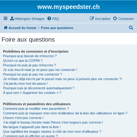
www.myspeedster.ch
Hébergeur d'images
FAQ
Inscription
Connexion
R
Accueil du forum
Foire aux questions
e
Foire aux questions
c
h
Problèmes de connexion et d’inscription
Pourquoi ai-je besoin de m’inscrire ?
e
Qu’est-ce que la COPPA ?
r
Pourquoi ne puis-je pas m’inscrire ?
Je suis inscrit mais je ne peux pas me connecter !
c
Pourquoi ne puis-je pas me connecter ?
Je m’étais déjà inscrit par le passé mais ne peux à présent plus me connecter ?!
h
J’ai perdu mon mot de passe !
e
Pourquoi suis-je déconnecté automatiquement ?
À quoi sert « Supprimer les cookies » ?
r
Préférences et paramètres des utilisateurs
Comment puis-je modifier mes paramètres ?
Comment puis-je masquer mon nom d’utilisateur de la liste des utilisateurs en ligne ?
L’heure n’est pas correcte !
J’ai réglé le fuseau horaire mais l’heure n’est toujours pas correcte !
Ma langue n’apparaît pas dans la liste !
Que signifient les images situées à côté de mon nom d’utilisateur ?
Comment puis-je afficher un avatar ?