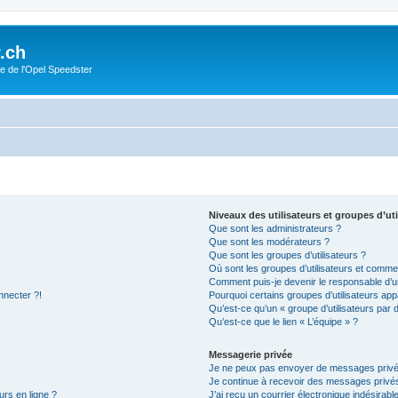
.ch
e de l'Opel Speedster
Niveaux des utilisateurs et groupes d’uti
Que sont les administrateurs ?
Que sont les modérateurs ?
Que sont les groupes d’utilisateurs ?
Où sont les groupes d’utilisateurs et commen
Comment puis-je devenir le responsable d’un
nnecter ?!
Pourquoi certains groupes d’utilisateurs app
Qu’est-ce qu’un « groupe d’utilisateurs par 
Qu’est-ce que le lien « L’équipe » ?
Messagerie privée
Je ne peux pas envoyer de messages privé
Je continue à recevoir des messages privés 
urs en ligne ?
J’ai reçu un courrier électronique indésirabl