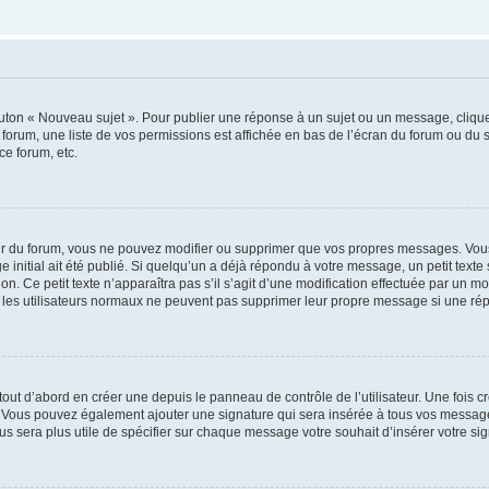
outon « Nouveau sujet ». Pour publier une réponse à un sujet ou un message, cliqu
 forum, une liste de vos permissions est affichée en bas de l’écran du forum ou du
ce forum, etc.
r du forum, vous ne pouvez modifier ou supprimer que vos propres messages. Vou
 initial ait été publié. Si quelqu’un a déjà répondu à votre message, un petit text
ion. Ce petit texte n’apparaîtra pas s’il s’agit d’une modification effectuée par un 
ue les utilisateurs normaux ne peuvent pas supprimer leur propre message si une ré
ut d’abord en créer une depuis le panneau de contrôle de l’utilisateur. Une fois c
ure. Vous pouvez également ajouter une signature qui sera insérée à tous vos mess
 vous sera plus utile de spécifier sur chaque message votre souhait d’insérer votre si