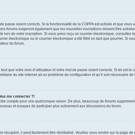
t de passe soient corrects. Si la fonctionnalité de la COPPA est activée et que vous 
ains forums exigeront également que les nouvelles inscriptions doivent être activée
te lors de votre inscription. Si vous aviez reçu un courrier électronique, consultez l
r électronique ou le courrier électronique a été filtré en tant que pourriel. Si vo
rateur du forum.
out que votre nom d’utilisateur et votre mot de passe soient corrects. Si tel est le
iétaire du site internet ait un problème de configuration et qu’il soit nécessaire de l
 plus me connecter ?!
votre compte pour une quelconque raison. De plus, beaucoup de forums suppriment pér
 nouveau et essayez de participer plus activement aux discussions du forum.
 récupéré, il peut facilement être réinitialisé. Veuillez vous rendre sur la page de