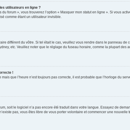
s utilisateurs en ligne ?
s du forum », vous trouverez l’option « Masquer mon statut en ligne ». Si vous activ
é comme étant un utilisateur invisible.
aire différent du vôtre. Si tel était le cas, veuillez vous rendre dans le panneau de co
ey, etc. Veuillez noter que le réglage du fuseau horaire, comme la plupart des autr
orrecte !
 mais que l’heure n’est toujours pas correcte, il est probable que l’horloge du serve
orum, soit le logiciel n’a pas encore été traduit dans votre langue. Essayez de deman
 n’existe pas, vous êtes libre de vous porter volontaire et commencer une nouvelle t