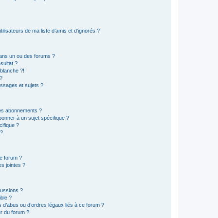
lisateurs de ma liste d’amis et d’ignorés ?
ans un ou des forums ?
sultat ?
blanche ?!
?
ssages et sujets ?
t les abonnements ?
onner à un sujet spécifique ?
ifique ?
 ?
ce forum ?
s jointes ?
cussions ?
ible ?
 d’abus ou d’ordres légaux liés à ce forum ?
r du forum ?