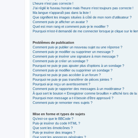
L’heure n’est pas correcte !
J’ai réglé le fuseau horaire mais l’heure n’est toujours pas correcte !
Ma langue n’apparaît pas dans la liste !
Que signifient les images situées à côté de mon nom d’utilisateur ?
Comment puis-je afficher un avatar ?
Quel est mon rang et comment puis-je le modifier ?
Pourquoi m’est-il demandé de me connecter lorsque je clique sur le lien 
Problèmes de publication
Comment puis-je publier un nouveau sujet ou une réponse ?
Comment puis-je modifier ou supprimer un message ?
Comment puis-je insérer une signature à mon message ?
Comment puis-je créer un sondage ?
Pourquoi ne puis-je pas ajouter plus d’options à un sondage ?
Comment puis-je modifier ou supprimer un sondage ?
Pourquoi ne puis-je pas accéder à un forum ?
Pourquoi ne puis-je pas transférer de pièces jointes ?
Pourquoi ai-je reçu un avertissement ?
Comment puis-je rapporter des messages à un modérateur ?
À quoi sert le bouton « Enregistrer comme brouillon » affiché lors de la 
Pourquoi mon message a-t-il besoin d’être approuvé ?
Comment puis-je remonter mes sujets ?
Mise en forme et types de sujets
Qu’est-ce que le BBCode ?
Puis-je insérer du code HTML ?
Que sont les émoticônes ?
Puis-je insérer des images ?
Que sont les annonces générales ?