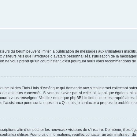
trateurs du forum peuvent limiter la publication de messages aux utilisateurs inscri
visiteurs, tels que l’affichage d’avatars personnalisés, l’utilisation de la messager
ription ne vous prend qu’un court instant, c’est pourquoi nous vous recommandons de l
t une loi des États-Unis d’Amérique qui demande aux sites internet collectant pot
 des mineurs concernés. Si vous ne savez pas si cette loi s’applique également au
 pourra vous renseigner. Veuillez noter que phpBB Limited et que les propriétaires
ue l’assistance porte sur la question « Qui dois-je contacter à propos de problèmes 
inscriptions afin d’empêcher les nouveaux visiteurs de s’inscrire. De même, il est é
s souhaitez utiliser. Pour plus d’informations, veuillez contacter un administrateur du