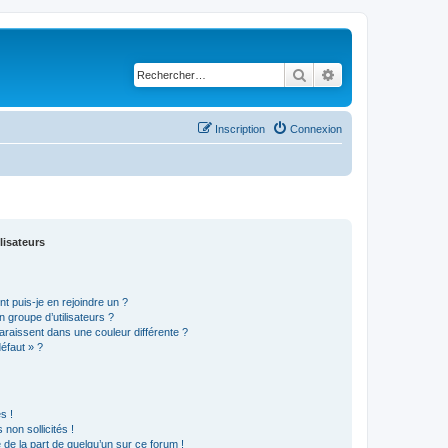
Rechercher
Recherche avancé
Inscription
Connexion
lisateurs
t puis-je en rejoindre un ?
 groupe d’utilisateurs ?
araissent dans une couleur différente ?
défaut » ?
s !
non sollicités !
e de la part de quelqu’un sur ce forum !