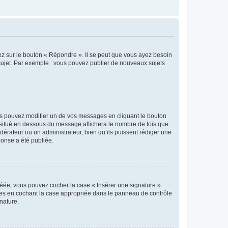
ez sur le bouton « Répondre ». Il se peut que vous ayez besoin
 sujet. Par exemple : vous pouvez publier de nouveaux sujets
s pouvez modifier un de vos messages en cliquant le bouton
e situé en dessous du message affichera le nombre de fois que
modérateur ou un administrateur, bien qu’ils puissent rédiger une
ponse a été publiée.
réée, vous pouvez cocher la case « Insérer une signature »
ages en cochant la case appropriée dans le panneau de contrôle
gnature.