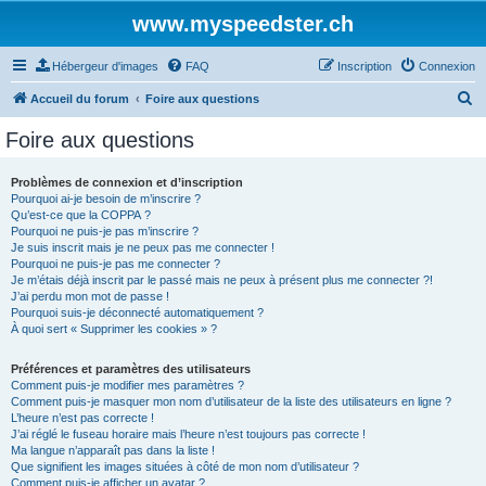
www.myspeedster.ch
Hébergeur d'images
FAQ
Inscription
Connexion
R
Accueil du forum
Foire aux questions
e
Foire aux questions
c
h
Problèmes de connexion et d’inscription
Pourquoi ai-je besoin de m’inscrire ?
e
Qu’est-ce que la COPPA ?
r
Pourquoi ne puis-je pas m’inscrire ?
Je suis inscrit mais je ne peux pas me connecter !
c
Pourquoi ne puis-je pas me connecter ?
Je m’étais déjà inscrit par le passé mais ne peux à présent plus me connecter ?!
h
J’ai perdu mon mot de passe !
e
Pourquoi suis-je déconnecté automatiquement ?
À quoi sert « Supprimer les cookies » ?
r
Préférences et paramètres des utilisateurs
Comment puis-je modifier mes paramètres ?
Comment puis-je masquer mon nom d’utilisateur de la liste des utilisateurs en ligne ?
L’heure n’est pas correcte !
J’ai réglé le fuseau horaire mais l’heure n’est toujours pas correcte !
Ma langue n’apparaît pas dans la liste !
Que signifient les images situées à côté de mon nom d’utilisateur ?
Comment puis-je afficher un avatar ?