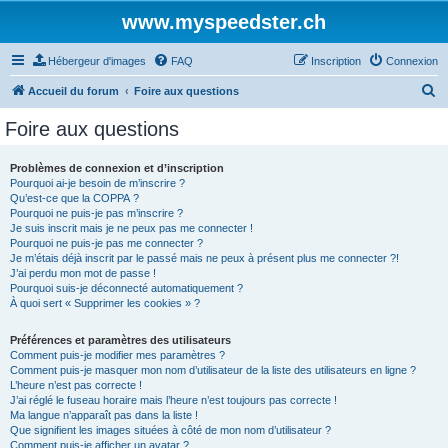
www.myspeedster.ch
Hébergeur d'images
FAQ
Inscription
Connexion
R
Accueil du forum
Foire aux questions
e
Foire aux questions
c
h
Problèmes de connexion et d’inscription
Pourquoi ai-je besoin de m’inscrire ?
e
Qu’est-ce que la COPPA ?
r
Pourquoi ne puis-je pas m’inscrire ?
Je suis inscrit mais je ne peux pas me connecter !
c
Pourquoi ne puis-je pas me connecter ?
Je m’étais déjà inscrit par le passé mais ne peux à présent plus me connecter ?!
h
J’ai perdu mon mot de passe !
e
Pourquoi suis-je déconnecté automatiquement ?
À quoi sert « Supprimer les cookies » ?
r
Préférences et paramètres des utilisateurs
Comment puis-je modifier mes paramètres ?
Comment puis-je masquer mon nom d’utilisateur de la liste des utilisateurs en ligne ?
L’heure n’est pas correcte !
J’ai réglé le fuseau horaire mais l’heure n’est toujours pas correcte !
Ma langue n’apparaît pas dans la liste !
Que signifient les images situées à côté de mon nom d’utilisateur ?
Comment puis-je afficher un avatar ?