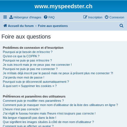
www.myspeedster.ch
Hébergeur d'images
FAQ
Inscription
Connexion
R
Accueil du forum
Foire aux questions
e
Foire aux questions
c
h
Problèmes de connexion et d’inscription
Pourquoi ai-je besoin de m’inscrire ?
e
Qu’est-ce que la COPPA ?
r
Pourquoi ne puis-je pas m’inscrire ?
Je suis inscrit mais je ne peux pas me connecter !
c
Pourquoi ne puis-je pas me connecter ?
Je m’étais déjà inscrit par le passé mais ne peux à présent plus me connecter ?!
h
J’ai perdu mon mot de passe !
e
Pourquoi suis-je déconnecté automatiquement ?
À quoi sert « Supprimer les cookies » ?
r
Préférences et paramètres des utilisateurs
Comment puis-je modifier mes paramètres ?
Comment puis-je masquer mon nom d’utilisateur de la liste des utilisateurs en ligne ?
L’heure n’est pas correcte !
J’ai réglé le fuseau horaire mais l’heure n’est toujours pas correcte !
Ma langue n’apparaît pas dans la liste !
Que signifient les images situées à côté de mon nom d’utilisateur ?
Comment puis-je afficher un avatar ?