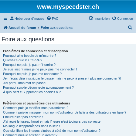
www.myspeedster.ch
Hébergeur d'images
FAQ
Inscription
Connexion
R
Accueil du forum
Foire aux questions
e
Foire aux questions
c
h
Problèmes de connexion et d’inscription
Pourquoi ai-je besoin de m’inscrire ?
e
Qu’est-ce que la COPPA ?
r
Pourquoi ne puis-je pas m’inscrire ?
Je suis inscrit mais je ne peux pas me connecter !
c
Pourquoi ne puis-je pas me connecter ?
Je m’étais déjà inscrit par le passé mais ne peux à présent plus me connecter ?!
h
J’ai perdu mon mot de passe !
e
Pourquoi suis-je déconnecté automatiquement ?
À quoi sert « Supprimer les cookies » ?
r
Préférences et paramètres des utilisateurs
Comment puis-je modifier mes paramètres ?
Comment puis-je masquer mon nom d’utilisateur de la liste des utilisateurs en ligne ?
L’heure n’est pas correcte !
J’ai réglé le fuseau horaire mais l’heure n’est toujours pas correcte !
Ma langue n’apparaît pas dans la liste !
Que signifient les images situées à côté de mon nom d’utilisateur ?
Comment puis-je afficher un avatar ?