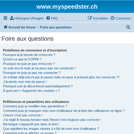
www.myspeedster.ch
Hébergeur d'images
FAQ
Inscription
Connexion
R
Accueil du forum
Foire aux questions
e
Foire aux questions
c
h
Problèmes de connexion et d’inscription
Pourquoi ai-je besoin de m’inscrire ?
e
Qu’est-ce que la COPPA ?
r
Pourquoi ne puis-je pas m’inscrire ?
Je suis inscrit mais je ne peux pas me connecter !
c
Pourquoi ne puis-je pas me connecter ?
Je m’étais déjà inscrit par le passé mais ne peux à présent plus me connecter ?!
h
J’ai perdu mon mot de passe !
e
Pourquoi suis-je déconnecté automatiquement ?
À quoi sert « Supprimer les cookies » ?
r
Préférences et paramètres des utilisateurs
Comment puis-je modifier mes paramètres ?
Comment puis-je masquer mon nom d’utilisateur de la liste des utilisateurs en ligne ?
L’heure n’est pas correcte !
J’ai réglé le fuseau horaire mais l’heure n’est toujours pas correcte !
Ma langue n’apparaît pas dans la liste !
Que signifient les images situées à côté de mon nom d’utilisateur ?
Comment puis-je afficher un avatar ?