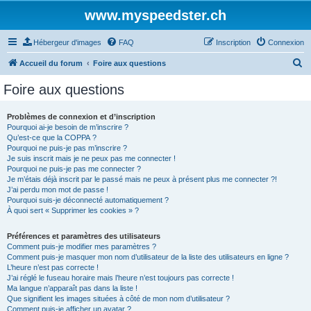
www.myspeedster.ch
Hébergeur d'images
FAQ
Inscription
Connexion
R
Accueil du forum
Foire aux questions
e
Foire aux questions
c
h
Problèmes de connexion et d’inscription
Pourquoi ai-je besoin de m’inscrire ?
e
Qu’est-ce que la COPPA ?
r
Pourquoi ne puis-je pas m’inscrire ?
Je suis inscrit mais je ne peux pas me connecter !
c
Pourquoi ne puis-je pas me connecter ?
Je m’étais déjà inscrit par le passé mais ne peux à présent plus me connecter ?!
h
J’ai perdu mon mot de passe !
e
Pourquoi suis-je déconnecté automatiquement ?
À quoi sert « Supprimer les cookies » ?
r
Préférences et paramètres des utilisateurs
Comment puis-je modifier mes paramètres ?
Comment puis-je masquer mon nom d’utilisateur de la liste des utilisateurs en ligne ?
L’heure n’est pas correcte !
J’ai réglé le fuseau horaire mais l’heure n’est toujours pas correcte !
Ma langue n’apparaît pas dans la liste !
Que signifient les images situées à côté de mon nom d’utilisateur ?
Comment puis-je afficher un avatar ?