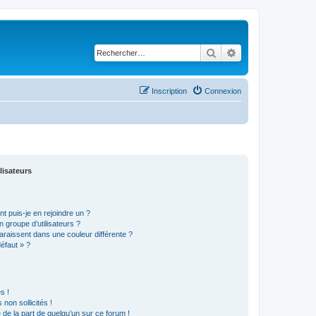
Rechercher
Recherche avancé
Inscription
Connexion
lisateurs
t puis-je en rejoindre un ?
 groupe d’utilisateurs ?
araissent dans une couleur différente ?
défaut » ?
s !
non sollicités !
e de la part de quelqu’un sur ce forum !