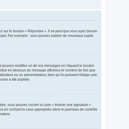
ez sur le bouton « Répondre ». Il se peut que vous ayez besoin
 sujet. Par exemple : vous pouvez publier de nouveaux sujets
s pouvez modifier un de vos messages en cliquant le bouton
e situé en dessous du message affichera le nombre de fois que
modérateur ou un administrateur, bien qu’ils puissent rédiger une
ponse a été publiée.
réée, vous pouvez cocher la case « Insérer une signature »
ages en cochant la case appropriée dans le panneau de contrôle
gnature.