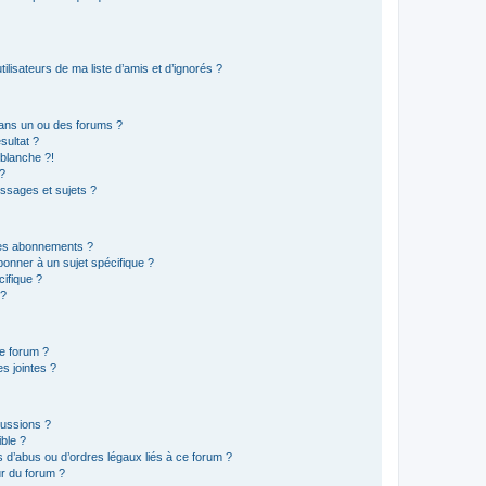
lisateurs de ma liste d’amis et d’ignorés ?
ans un ou des forums ?
sultat ?
blanche ?!
?
ssages et sujets ?
t les abonnements ?
onner à un sujet spécifique ?
ifique ?
 ?
ce forum ?
s jointes ?
cussions ?
ible ?
 d’abus ou d’ordres légaux liés à ce forum ?
r du forum ?