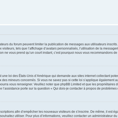
trateurs du forum peuvent limiter la publication de messages aux utilisateurs inscri
visiteurs, tels que l’affichage d’avatars personnalisés, l’utilisation de la messager
ription ne vous prend qu’un court instant, c’est pourquoi nous vous recommandons de l
t une loi des États-Unis d’Amérique qui demande aux sites internet collectant pot
 des mineurs concernés. Si vous ne savez pas si cette loi s’applique également au
 pourra vous renseigner. Veuillez noter que phpBB Limited et que les propriétaires
ue l’assistance porte sur la question « Qui dois-je contacter à propos de problèmes 
inscriptions afin d’empêcher les nouveaux visiteurs de s’inscrire. De même, il est é
s souhaitez utiliser. Pour plus d’informations, veuillez contacter un administrateur du