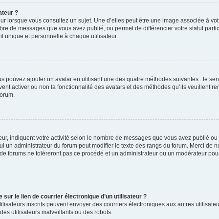
ateur ?
ur lorsque vous consultez un sujet. Une d’elles peut être une image associée à vo
mbre de messages que vous avez publié, ou permet de différencier votre statut parti
 unique et personnelle à chaque utilisateur.
ous pouvez ajouter un avatar en utilisant une des quatre méthodes suivantes : le serv
ent activer ou non la fonctionnalité des avatars et des méthodes qu’ils veuillent ren
forum.
ur, indiquent votre activité selon le nombre de messages que vous avez publié ou id
eul un administrateur du forum peut modifier le texte des rangs du forum. Merci de 
de forums ne toléreront pas ce procédé et un administrateur ou un modérateur pou
ur le lien de courrier électronique d’un utilisateur ?
s utilisateurs inscrits peuvent envoyer des courriers électroniques aux autres utili
es utilisateurs malveillants ou des robots.