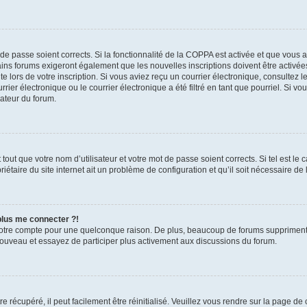
t de passe soient corrects. Si la fonctionnalité de la COPPA est activée et que vous 
ains forums exigeront également que les nouvelles inscriptions doivent être activée
te lors de votre inscription. Si vous aviez reçu un courrier électronique, consultez l
r électronique ou le courrier électronique a été filtré en tant que pourriel. Si vo
rateur du forum.
out que votre nom d’utilisateur et votre mot de passe soient corrects. Si tel est le
iétaire du site internet ait un problème de configuration et qu’il soit nécessaire de l
 plus me connecter ?!
votre compte pour une quelconque raison. De plus, beaucoup de forums suppriment pér
 nouveau et essayez de participer plus activement aux discussions du forum.
 récupéré, il peut facilement être réinitialisé. Veuillez vous rendre sur la page de