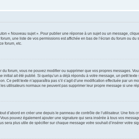
outon « Nouveau sujet ». Pour publier une réponse à un sujet ou un message, cliqu
 forum, une liste de vos permissions est affichée en bas de l’écran du forum ou du
ce forum, etc.
r du forum, vous ne pouvez modifier ou supprimer que vos propres messages. Vou
 initial ait été publié. Si quelqu’un a déjà répondu à votre message, un petit text
ion. Ce petit texte n’apparaîtra pas s’il s’agit d’une modification effectuée par un 
ue les utilisateurs normaux ne peuvent pas supprimer leur propre message si une ré
ut d’abord en créer une depuis le panneau de contrôle de l’utilisateur. Une fois c
ure. Vous pouvez également ajouter une signature qui sera insérée à tous vos mess
 vous sera plus utile de spécifier sur chaque message votre souhait d’insérer votre si