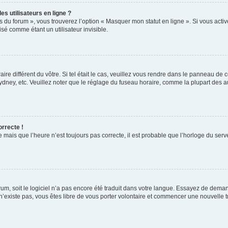
s utilisateurs en ligne ?
s du forum », vous trouverez l’option « Masquer mon statut en ligne ». Si vous activ
é comme étant un utilisateur invisible.
aire différent du vôtre. Si tel était le cas, veuillez vous rendre dans le panneau de co
ey, etc. Veuillez noter que le réglage du fuseau horaire, comme la plupart des autr
orrecte !
 mais que l’heure n’est toujours pas correcte, il est probable que l’horloge du serve
orum, soit le logiciel n’a pas encore été traduit dans votre langue. Essayez de deman
 n’existe pas, vous êtes libre de vous porter volontaire et commencer une nouvelle t