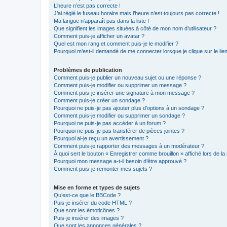
L’heure n’est pas correcte !
J’ai réglé le fuseau horaire mais l’heure n’est toujours pas correcte !
Ma langue n’apparaît pas dans la liste !
Que signifient les images situées à côté de mon nom d’utilisateur ?
Comment puis-je afficher un avatar ?
Quel est mon rang et comment puis-je le modifier ?
Pourquoi m’est-il demandé de me connecter lorsque je clique sur le lien 
Problèmes de publication
Comment puis-je publier un nouveau sujet ou une réponse ?
Comment puis-je modifier ou supprimer un message ?
Comment puis-je insérer une signature à mon message ?
Comment puis-je créer un sondage ?
Pourquoi ne puis-je pas ajouter plus d’options à un sondage ?
Comment puis-je modifier ou supprimer un sondage ?
Pourquoi ne puis-je pas accéder à un forum ?
Pourquoi ne puis-je pas transférer de pièces jointes ?
Pourquoi ai-je reçu un avertissement ?
Comment puis-je rapporter des messages à un modérateur ?
À quoi sert le bouton « Enregistrer comme brouillon » affiché lors de la 
Pourquoi mon message a-t-il besoin d’être approuvé ?
Comment puis-je remonter mes sujets ?
Mise en forme et types de sujets
Qu’est-ce que le BBCode ?
Puis-je insérer du code HTML ?
Que sont les émoticônes ?
Puis-je insérer des images ?
Que sont les annonces générales ?