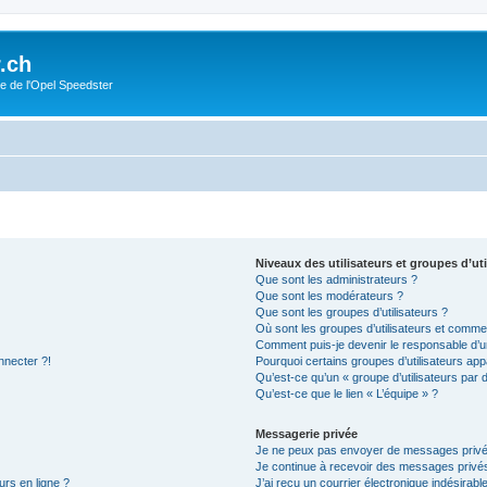
.ch
e de l'Opel Speedster
Niveaux des utilisateurs et groupes d’uti
Que sont les administrateurs ?
Que sont les modérateurs ?
Que sont les groupes d’utilisateurs ?
Où sont les groupes d’utilisateurs et commen
Comment puis-je devenir le responsable d’un
nnecter ?!
Pourquoi certains groupes d’utilisateurs app
Qu’est-ce qu’un « groupe d’utilisateurs par 
Qu’est-ce que le lien « L’équipe » ?
Messagerie privée
Je ne peux pas envoyer de messages privé
Je continue à recevoir des messages privés 
urs en ligne ?
J’ai reçu un courrier électronique indésirabl