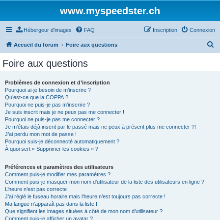
www.myspeedster.ch
Hébergeur d'images
FAQ
Inscription
Connexion
R
Accueil du forum
Foire aux questions
e
Foire aux questions
c
h
Problèmes de connexion et d’inscription
Pourquoi ai-je besoin de m’inscrire ?
e
Qu’est-ce que la COPPA ?
r
Pourquoi ne puis-je pas m’inscrire ?
Je suis inscrit mais je ne peux pas me connecter !
c
Pourquoi ne puis-je pas me connecter ?
Je m’étais déjà inscrit par le passé mais ne peux à présent plus me connecter ?!
h
J’ai perdu mon mot de passe !
e
Pourquoi suis-je déconnecté automatiquement ?
À quoi sert « Supprimer les cookies » ?
r
Préférences et paramètres des utilisateurs
Comment puis-je modifier mes paramètres ?
Comment puis-je masquer mon nom d’utilisateur de la liste des utilisateurs en ligne ?
L’heure n’est pas correcte !
J’ai réglé le fuseau horaire mais l’heure n’est toujours pas correcte !
Ma langue n’apparaît pas dans la liste !
Que signifient les images situées à côté de mon nom d’utilisateur ?
Comment puis-je afficher un avatar ?