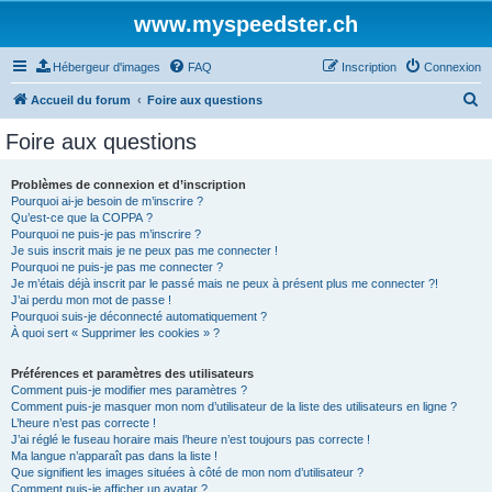
www.myspeedster.ch
Hébergeur d'images
FAQ
Inscription
Connexion
R
Accueil du forum
Foire aux questions
e
Foire aux questions
c
h
Problèmes de connexion et d’inscription
Pourquoi ai-je besoin de m’inscrire ?
e
Qu’est-ce que la COPPA ?
r
Pourquoi ne puis-je pas m’inscrire ?
Je suis inscrit mais je ne peux pas me connecter !
c
Pourquoi ne puis-je pas me connecter ?
Je m’étais déjà inscrit par le passé mais ne peux à présent plus me connecter ?!
h
J’ai perdu mon mot de passe !
e
Pourquoi suis-je déconnecté automatiquement ?
À quoi sert « Supprimer les cookies » ?
r
Préférences et paramètres des utilisateurs
Comment puis-je modifier mes paramètres ?
Comment puis-je masquer mon nom d’utilisateur de la liste des utilisateurs en ligne ?
L’heure n’est pas correcte !
J’ai réglé le fuseau horaire mais l’heure n’est toujours pas correcte !
Ma langue n’apparaît pas dans la liste !
Que signifient les images situées à côté de mon nom d’utilisateur ?
Comment puis-je afficher un avatar ?