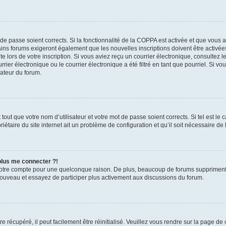
t de passe soient corrects. Si la fonctionnalité de la COPPA est activée et que vous 
ains forums exigeront également que les nouvelles inscriptions doivent être activée
te lors de votre inscription. Si vous aviez reçu un courrier électronique, consultez l
r électronique ou le courrier électronique a été filtré en tant que pourriel. Si vo
rateur du forum.
out que votre nom d’utilisateur et votre mot de passe soient corrects. Si tel est le
iétaire du site internet ait un problème de configuration et qu’il soit nécessaire de l
 plus me connecter ?!
votre compte pour une quelconque raison. De plus, beaucoup de forums suppriment pér
 nouveau et essayez de participer plus activement aux discussions du forum.
 récupéré, il peut facilement être réinitialisé. Veuillez vous rendre sur la page de