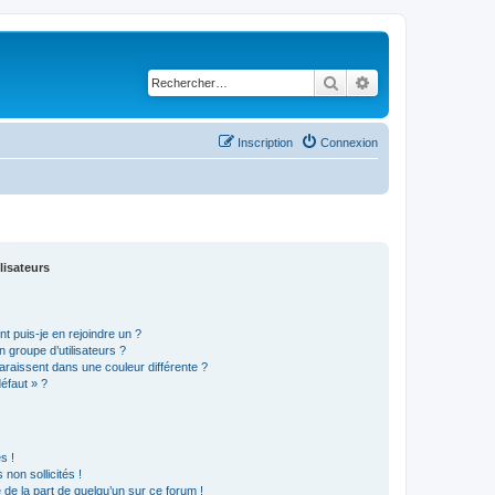
Rechercher
Recherche avancé
Inscription
Connexion
lisateurs
t puis-je en rejoindre un ?
 groupe d’utilisateurs ?
araissent dans une couleur différente ?
défaut » ?
s !
non sollicités !
e de la part de quelqu’un sur ce forum !