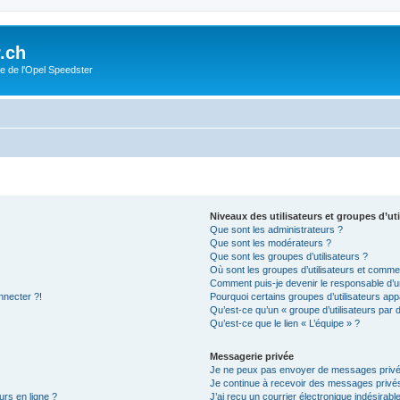
.ch
e de l'Opel Speedster
Niveaux des utilisateurs et groupes d’uti
Que sont les administrateurs ?
Que sont les modérateurs ?
Que sont les groupes d’utilisateurs ?
Où sont les groupes d’utilisateurs et commen
Comment puis-je devenir le responsable d’un
nnecter ?!
Pourquoi certains groupes d’utilisateurs app
Qu’est-ce qu’un « groupe d’utilisateurs par 
Qu’est-ce que le lien « L’équipe » ?
Messagerie privée
Je ne peux pas envoyer de messages privé
Je continue à recevoir des messages privés 
urs en ligne ?
J’ai reçu un courrier électronique indésirabl