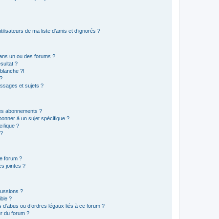
lisateurs de ma liste d’amis et d’ignorés ?
ans un ou des forums ?
sultat ?
blanche ?!
?
ssages et sujets ?
t les abonnements ?
onner à un sujet spécifique ?
ifique ?
 ?
ce forum ?
s jointes ?
cussions ?
ible ?
 d’abus ou d’ordres légaux liés à ce forum ?
r du forum ?