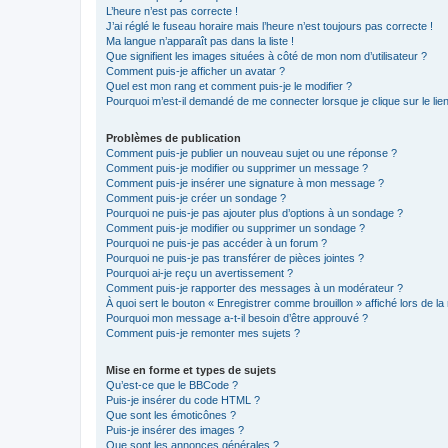
L’heure n’est pas correcte !
J’ai réglé le fuseau horaire mais l’heure n’est toujours pas correcte !
Ma langue n’apparaît pas dans la liste !
Que signifient les images situées à côté de mon nom d’utilisateur ?
Comment puis-je afficher un avatar ?
Quel est mon rang et comment puis-je le modifier ?
Pourquoi m’est-il demandé de me connecter lorsque je clique sur le lien 
Problèmes de publication
Comment puis-je publier un nouveau sujet ou une réponse ?
Comment puis-je modifier ou supprimer un message ?
Comment puis-je insérer une signature à mon message ?
Comment puis-je créer un sondage ?
Pourquoi ne puis-je pas ajouter plus d’options à un sondage ?
Comment puis-je modifier ou supprimer un sondage ?
Pourquoi ne puis-je pas accéder à un forum ?
Pourquoi ne puis-je pas transférer de pièces jointes ?
Pourquoi ai-je reçu un avertissement ?
Comment puis-je rapporter des messages à un modérateur ?
À quoi sert le bouton « Enregistrer comme brouillon » affiché lors de la 
Pourquoi mon message a-t-il besoin d’être approuvé ?
Comment puis-je remonter mes sujets ?
Mise en forme et types de sujets
Qu’est-ce que le BBCode ?
Puis-je insérer du code HTML ?
Que sont les émoticônes ?
Puis-je insérer des images ?
Que sont les annonces générales ?