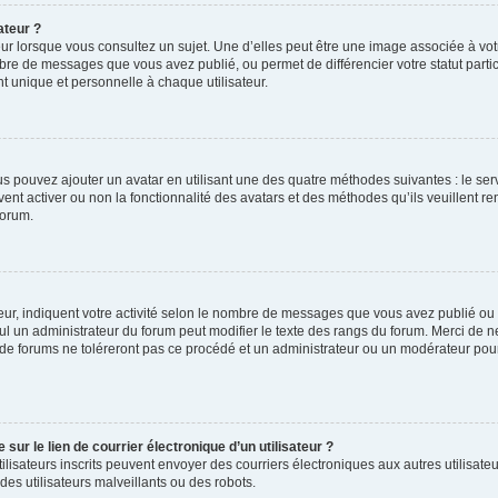
ateur ?
ur lorsque vous consultez un sujet. Une d’elles peut être une image associée à vo
mbre de messages que vous avez publié, ou permet de différencier votre statut parti
 unique et personnelle à chaque utilisateur.
ous pouvez ajouter un avatar en utilisant une des quatre méthodes suivantes : le serv
ent activer ou non la fonctionnalité des avatars et des méthodes qu’ils veuillent ren
forum.
ur, indiquent votre activité selon le nombre de messages que vous avez publié ou id
eul un administrateur du forum peut modifier le texte des rangs du forum. Merci de 
de forums ne toléreront pas ce procédé et un administrateur ou un modérateur pou
ur le lien de courrier électronique d’un utilisateur ?
s utilisateurs inscrits peuvent envoyer des courriers électroniques aux autres utili
es utilisateurs malveillants ou des robots.