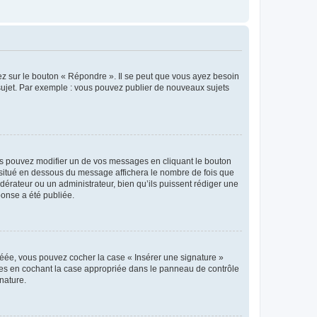
ez sur le bouton « Répondre ». Il se peut que vous ayez besoin
 sujet. Par exemple : vous pouvez publier de nouveaux sujets
s pouvez modifier un de vos messages en cliquant le bouton
e situé en dessous du message affichera le nombre de fois que
modérateur ou un administrateur, bien qu’ils puissent rédiger une
ponse a été publiée.
réée, vous pouvez cocher la case « Insérer une signature »
ages en cochant la case appropriée dans le panneau de contrôle
gnature.