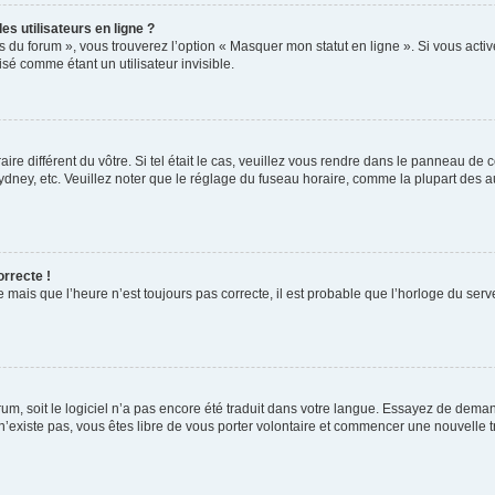
s utilisateurs en ligne ?
s du forum », vous trouverez l’option « Masquer mon statut en ligne ». Si vous activ
é comme étant un utilisateur invisible.
aire différent du vôtre. Si tel était le cas, veuillez vous rendre dans le panneau de co
ey, etc. Veuillez noter que le réglage du fuseau horaire, comme la plupart des autr
orrecte !
 mais que l’heure n’est toujours pas correcte, il est probable que l’horloge du serve
orum, soit le logiciel n’a pas encore été traduit dans votre langue. Essayez de deman
 n’existe pas, vous êtes libre de vous porter volontaire et commencer une nouvelle t