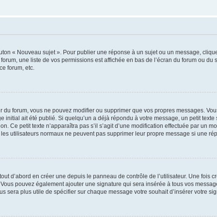
outon « Nouveau sujet ». Pour publier une réponse à un sujet ou un message, cliqu
 forum, une liste de vos permissions est affichée en bas de l’écran du forum ou du
ce forum, etc.
r du forum, vous ne pouvez modifier ou supprimer que vos propres messages. Vou
 initial ait été publié. Si quelqu’un a déjà répondu à votre message, un petit text
ion. Ce petit texte n’apparaîtra pas s’il s’agit d’une modification effectuée par un 
ue les utilisateurs normaux ne peuvent pas supprimer leur propre message si une ré
ut d’abord en créer une depuis le panneau de contrôle de l’utilisateur. Une fois c
ure. Vous pouvez également ajouter une signature qui sera insérée à tous vos mess
 vous sera plus utile de spécifier sur chaque message votre souhait d’insérer votre si