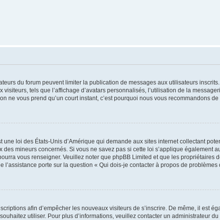
trateurs du forum peuvent limiter la publication de messages aux utilisateurs inscri
visiteurs, tels que l’affichage d’avatars personnalisés, l’utilisation de la messager
ription ne vous prend qu’un court instant, c’est pourquoi nous vous recommandons de l
t une loi des États-Unis d’Amérique qui demande aux sites internet collectant pot
 des mineurs concernés. Si vous ne savez pas si cette loi s’applique également au
 pourra vous renseigner. Veuillez noter que phpBB Limited et que les propriétaires
ue l’assistance porte sur la question « Qui dois-je contacter à propos de problèmes 
inscriptions afin d’empêcher les nouveaux visiteurs de s’inscrire. De même, il est é
s souhaitez utiliser. Pour plus d’informations, veuillez contacter un administrateur du