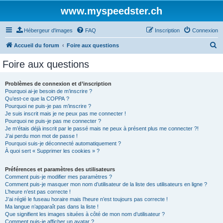
www.myspeedster.ch
Hébergeur d'images
FAQ
Inscription
Connexion
R
Accueil du forum
Foire aux questions
e
Foire aux questions
c
h
Problèmes de connexion et d’inscription
Pourquoi ai-je besoin de m’inscrire ?
e
Qu’est-ce que la COPPA ?
r
Pourquoi ne puis-je pas m’inscrire ?
Je suis inscrit mais je ne peux pas me connecter !
c
Pourquoi ne puis-je pas me connecter ?
Je m’étais déjà inscrit par le passé mais ne peux à présent plus me connecter ?!
h
J’ai perdu mon mot de passe !
e
Pourquoi suis-je déconnecté automatiquement ?
À quoi sert « Supprimer les cookies » ?
r
Préférences et paramètres des utilisateurs
Comment puis-je modifier mes paramètres ?
Comment puis-je masquer mon nom d’utilisateur de la liste des utilisateurs en ligne ?
L’heure n’est pas correcte !
J’ai réglé le fuseau horaire mais l’heure n’est toujours pas correcte !
Ma langue n’apparaît pas dans la liste !
Que signifient les images situées à côté de mon nom d’utilisateur ?
Comment puis-je afficher un avatar ?