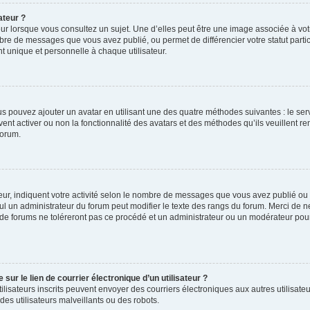
ateur ?
ur lorsque vous consultez un sujet. Une d’elles peut être une image associée à vo
mbre de messages que vous avez publié, ou permet de différencier votre statut parti
 unique et personnelle à chaque utilisateur.
ous pouvez ajouter un avatar en utilisant une des quatre méthodes suivantes : le serv
ent activer ou non la fonctionnalité des avatars et des méthodes qu’ils veuillent ren
forum.
ur, indiquent votre activité selon le nombre de messages que vous avez publié ou id
eul un administrateur du forum peut modifier le texte des rangs du forum. Merci de 
de forums ne toléreront pas ce procédé et un administrateur ou un modérateur pou
ur le lien de courrier électronique d’un utilisateur ?
s utilisateurs inscrits peuvent envoyer des courriers électroniques aux autres utili
es utilisateurs malveillants ou des robots.