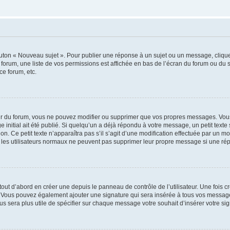
outon « Nouveau sujet ». Pour publier une réponse à un sujet ou un message, cliqu
 forum, une liste de vos permissions est affichée en bas de l’écran du forum ou du
ce forum, etc.
r du forum, vous ne pouvez modifier ou supprimer que vos propres messages. Vou
 initial ait été publié. Si quelqu’un a déjà répondu à votre message, un petit text
ion. Ce petit texte n’apparaîtra pas s’il s’agit d’une modification effectuée par un 
ue les utilisateurs normaux ne peuvent pas supprimer leur propre message si une ré
ut d’abord en créer une depuis le panneau de contrôle de l’utilisateur. Une fois c
ure. Vous pouvez également ajouter une signature qui sera insérée à tous vos mess
 vous sera plus utile de spécifier sur chaque message votre souhait d’insérer votre si