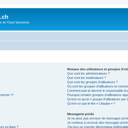
.ch
e de l'Opel Speedster
Niveaux des utilisateurs et groupes d’uti
Que sont les administrateurs ?
Que sont les modérateurs ?
Que sont les groupes d’utilisateurs ?
Où sont les groupes d’utilisateurs et commen
Comment puis-je devenir le responsable d’un
nnecter ?!
Pourquoi certains groupes d’utilisateurs app
Qu’est-ce qu’un « groupe d’utilisateurs par 
Qu’est-ce que le lien « L’équipe » ?
Messagerie privée
Je ne peux pas envoyer de messages privé
Je continue à recevoir des messages privés 
urs en ligne ?
J’ai reçu un courrier électronique indésirabl