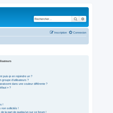
Rechercher
Recherche avancé
Inscription
Connexion
lisateurs
t puis-je en rejoindre un ?
 groupe d’utilisateurs ?
araissent dans une couleur différente ?
défaut » ?
s !
non sollicités !
e de la part de quelqu’un sur ce forum !