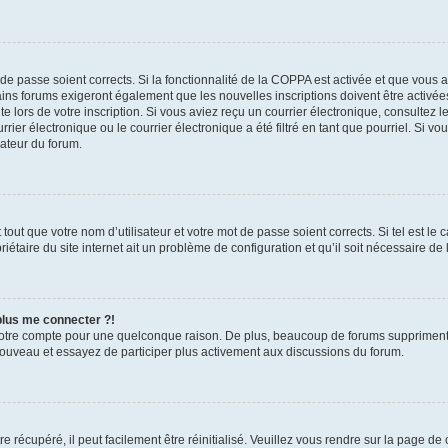
t de passe soient corrects. Si la fonctionnalité de la COPPA est activée et que vous 
ains forums exigeront également que les nouvelles inscriptions doivent être activée
te lors de votre inscription. Si vous aviez reçu un courrier électronique, consultez l
r électronique ou le courrier électronique a été filtré en tant que pourriel. Si vo
rateur du forum.
out que votre nom d’utilisateur et votre mot de passe soient corrects. Si tel est le
iétaire du site internet ait un problème de configuration et qu’il soit nécessaire de l
 plus me connecter ?!
votre compte pour une quelconque raison. De plus, beaucoup de forums suppriment pér
 nouveau et essayez de participer plus activement aux discussions du forum.
 récupéré, il peut facilement être réinitialisé. Veuillez vous rendre sur la page de