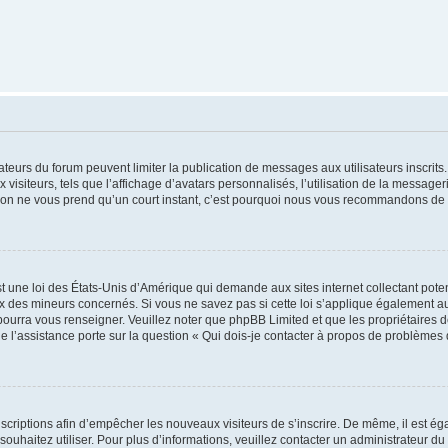
trateurs du forum peuvent limiter la publication de messages aux utilisateurs inscri
visiteurs, tels que l’affichage d’avatars personnalisés, l’utilisation de la messager
ription ne vous prend qu’un court instant, c’est pourquoi nous vous recommandons de l
t une loi des États-Unis d’Amérique qui demande aux sites internet collectant pot
 des mineurs concernés. Si vous ne savez pas si cette loi s’applique également au
 pourra vous renseigner. Veuillez noter que phpBB Limited et que les propriétaires
ue l’assistance porte sur la question « Qui dois-je contacter à propos de problèmes 
inscriptions afin d’empêcher les nouveaux visiteurs de s’inscrire. De même, il est é
s souhaitez utiliser. Pour plus d’informations, veuillez contacter un administrateur du