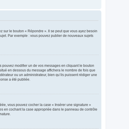
ez sur le bouton « Répondre ». Il se peut que vous ayez besoin
 sujet. Par exemple : vous pouvez publier de nouveaux sujets
s pouvez modifier un de vos messages en cliquant le bouton
e situé en dessous du message affichera le nombre de fois que
modérateur ou un administrateur, bien qu’ils puissent rédiger une
ponse a été publiée.
réée, vous pouvez cocher la case « Insérer une signature »
ages en cochant la case appropriée dans le panneau de contrôle
gnature.