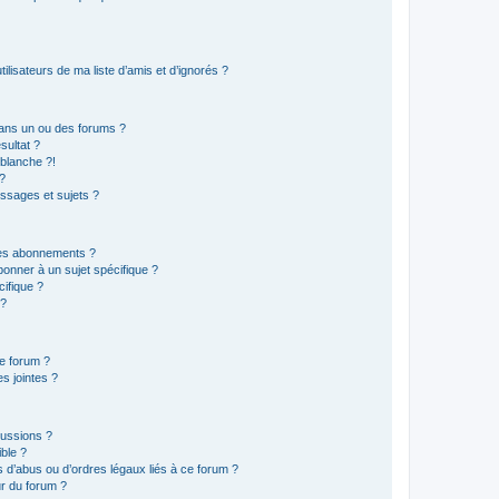
lisateurs de ma liste d’amis et d’ignorés ?
ans un ou des forums ?
sultat ?
blanche ?!
?
ssages et sujets ?
t les abonnements ?
onner à un sujet spécifique ?
ifique ?
 ?
ce forum ?
s jointes ?
cussions ?
ible ?
 d’abus ou d’ordres légaux liés à ce forum ?
r du forum ?