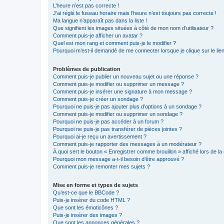
L’heure n’est pas correcte !
J’ai réglé le fuseau horaire mais l’heure n’est toujours pas correcte !
Ma langue n’apparaît pas dans la liste !
Que signifient les images situées à côté de mon nom d’utilisateur ?
Comment puis-je afficher un avatar ?
Quel est mon rang et comment puis-je le modifier ?
Pourquoi m’est-il demandé de me connecter lorsque je clique sur le lien 
Problèmes de publication
Comment puis-je publier un nouveau sujet ou une réponse ?
Comment puis-je modifier ou supprimer un message ?
Comment puis-je insérer une signature à mon message ?
Comment puis-je créer un sondage ?
Pourquoi ne puis-je pas ajouter plus d’options à un sondage ?
Comment puis-je modifier ou supprimer un sondage ?
Pourquoi ne puis-je pas accéder à un forum ?
Pourquoi ne puis-je pas transférer de pièces jointes ?
Pourquoi ai-je reçu un avertissement ?
Comment puis-je rapporter des messages à un modérateur ?
À quoi sert le bouton « Enregistrer comme brouillon » affiché lors de la 
Pourquoi mon message a-t-il besoin d’être approuvé ?
Comment puis-je remonter mes sujets ?
Mise en forme et types de sujets
Qu’est-ce que le BBCode ?
Puis-je insérer du code HTML ?
Que sont les émoticônes ?
Puis-je insérer des images ?
Que sont les annonces générales ?