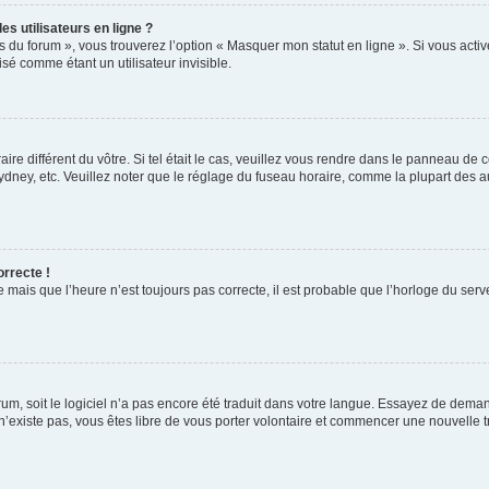
s utilisateurs en ligne ?
s du forum », vous trouverez l’option « Masquer mon statut en ligne ». Si vous activ
é comme étant un utilisateur invisible.
aire différent du vôtre. Si tel était le cas, veuillez vous rendre dans le panneau de co
ey, etc. Veuillez noter que le réglage du fuseau horaire, comme la plupart des autr
orrecte !
 mais que l’heure n’est toujours pas correcte, il est probable que l’horloge du serve
orum, soit le logiciel n’a pas encore été traduit dans votre langue. Essayez de deman
 n’existe pas, vous êtes libre de vous porter volontaire et commencer une nouvelle t