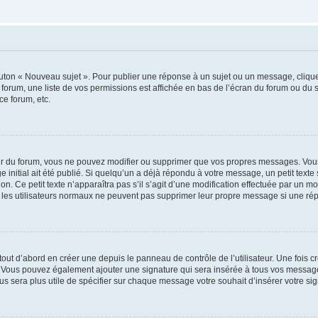
outon « Nouveau sujet ». Pour publier une réponse à un sujet ou un message, cliqu
 forum, une liste de vos permissions est affichée en bas de l’écran du forum ou du
ce forum, etc.
r du forum, vous ne pouvez modifier ou supprimer que vos propres messages. Vou
 initial ait été publié. Si quelqu’un a déjà répondu à votre message, un petit text
ion. Ce petit texte n’apparaîtra pas s’il s’agit d’une modification effectuée par un 
ue les utilisateurs normaux ne peuvent pas supprimer leur propre message si une ré
ut d’abord en créer une depuis le panneau de contrôle de l’utilisateur. Une fois c
ure. Vous pouvez également ajouter une signature qui sera insérée à tous vos mess
 vous sera plus utile de spécifier sur chaque message votre souhait d’insérer votre si