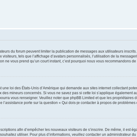
trateurs du forum peuvent limiter la publication de messages aux utilisateurs inscri
visiteurs, tels que l’affichage d’avatars personnalisés, l’utilisation de la messager
ription ne vous prend qu’un court instant, c’est pourquoi nous vous recommandons de l
t une loi des États-Unis d’Amérique qui demande aux sites internet collectant pot
 des mineurs concernés. Si vous ne savez pas si cette loi s’applique également au
 pourra vous renseigner. Veuillez noter que phpBB Limited et que les propriétaires
ue l’assistance porte sur la question « Qui dois-je contacter à propos de problèmes 
inscriptions afin d’empêcher les nouveaux visiteurs de s’inscrire. De même, il est é
s souhaitez utiliser. Pour plus d’informations, veuillez contacter un administrateur du