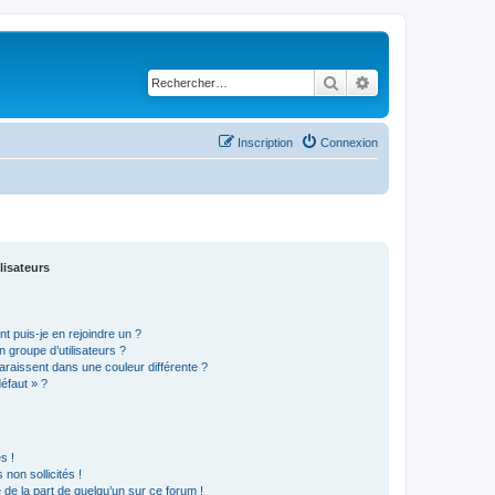
Rechercher
Recherche avancé
Inscription
Connexion
lisateurs
t puis-je en rejoindre un ?
 groupe d’utilisateurs ?
araissent dans une couleur différente ?
défaut » ?
s !
non sollicités !
e de la part de quelqu’un sur ce forum !