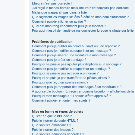
L’heure n’est pas correcte !
J’ai réglé le fuseau horaire mais l’heure n’est toujours pas correcte !
Ma langue n’apparaît pas dans la liste !
Que signifient les images situées à côté de mon nom d’utilisateur ?
Comment puis-je afficher un avatar ?
Quel est mon rang et comment puis-je le modifier ?
Pourquoi m’est-il demandé de me connecter lorsque je clique sur le lien 
Problèmes de publication
Comment puis-je publier un nouveau sujet ou une réponse ?
Comment puis-je modifier ou supprimer un message ?
Comment puis-je insérer une signature à mon message ?
Comment puis-je créer un sondage ?
Pourquoi ne puis-je pas ajouter plus d’options à un sondage ?
Comment puis-je modifier ou supprimer un sondage ?
Pourquoi ne puis-je pas accéder à un forum ?
Pourquoi ne puis-je pas transférer de pièces jointes ?
Pourquoi ai-je reçu un avertissement ?
Comment puis-je rapporter des messages à un modérateur ?
À quoi sert le bouton « Enregistrer comme brouillon » affiché lors de la 
Pourquoi mon message a-t-il besoin d’être approuvé ?
Comment puis-je remonter mes sujets ?
Mise en forme et types de sujets
Qu’est-ce que le BBCode ?
Puis-je insérer du code HTML ?
Que sont les émoticônes ?
Puis-je insérer des images ?
Que sont les annonces générales ?