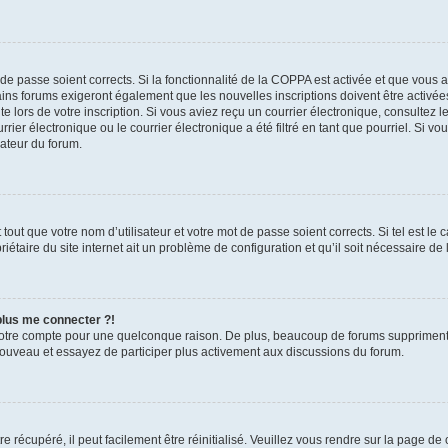
t de passe soient corrects. Si la fonctionnalité de la COPPA est activée et que vous 
ains forums exigeront également que les nouvelles inscriptions doivent être activée
te lors de votre inscription. Si vous aviez reçu un courrier électronique, consultez l
r électronique ou le courrier électronique a été filtré en tant que pourriel. Si vo
rateur du forum.
out que votre nom d’utilisateur et votre mot de passe soient corrects. Si tel est le
iétaire du site internet ait un problème de configuration et qu’il soit nécessaire de l
 plus me connecter ?!
votre compte pour une quelconque raison. De plus, beaucoup de forums suppriment pér
 nouveau et essayez de participer plus activement aux discussions du forum.
 récupéré, il peut facilement être réinitialisé. Veuillez vous rendre sur la page de