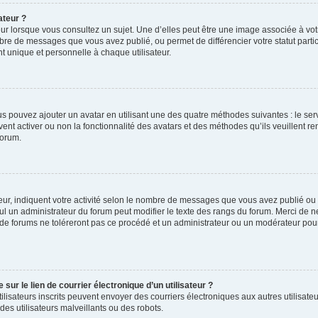
ateur ?
ur lorsque vous consultez un sujet. Une d’elles peut être une image associée à vo
mbre de messages que vous avez publié, ou permet de différencier votre statut parti
 unique et personnelle à chaque utilisateur.
ous pouvez ajouter un avatar en utilisant une des quatre méthodes suivantes : le serv
ent activer ou non la fonctionnalité des avatars et des méthodes qu’ils veuillent ren
forum.
ur, indiquent votre activité selon le nombre de messages que vous avez publié ou id
eul un administrateur du forum peut modifier le texte des rangs du forum. Merci de 
de forums ne toléreront pas ce procédé et un administrateur ou un modérateur pou
ur le lien de courrier électronique d’un utilisateur ?
s utilisateurs inscrits peuvent envoyer des courriers électroniques aux autres utili
es utilisateurs malveillants ou des robots.