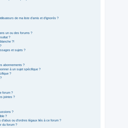
lisateurs de ma liste d’amis et d’ignorés ?
ans un ou des forums ?
sultat ?
blanche ?!
?
ssages et sujets ?
t les abonnements ?
onner à un sujet spécifique ?
ifique ?
 ?
ce forum ?
s jointes ?
cussions ?
ible ?
 d’abus ou d’ordres légaux liés à ce forum ?
r du forum ?