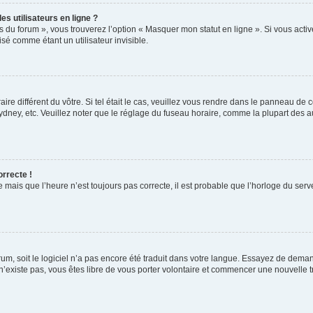
s utilisateurs en ligne ?
s du forum », vous trouverez l’option « Masquer mon statut en ligne ». Si vous activ
é comme étant un utilisateur invisible.
aire différent du vôtre. Si tel était le cas, veuillez vous rendre dans le panneau de co
ey, etc. Veuillez noter que le réglage du fuseau horaire, comme la plupart des autr
orrecte !
 mais que l’heure n’est toujours pas correcte, il est probable que l’horloge du serve
orum, soit le logiciel n’a pas encore été traduit dans votre langue. Essayez de deman
 n’existe pas, vous êtes libre de vous porter volontaire et commencer une nouvelle t