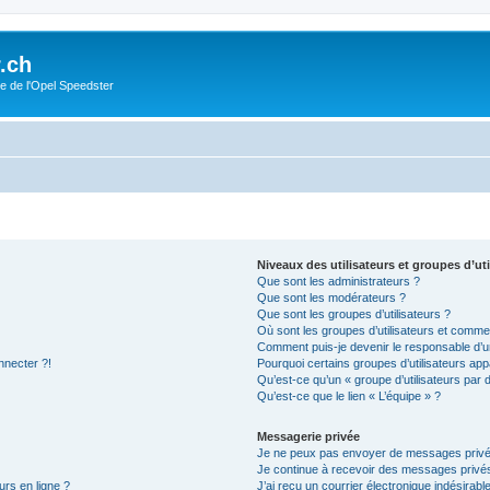
.ch
e de l'Opel Speedster
Niveaux des utilisateurs et groupes d’uti
Que sont les administrateurs ?
Que sont les modérateurs ?
Que sont les groupes d’utilisateurs ?
Où sont les groupes d’utilisateurs et commen
Comment puis-je devenir le responsable d’un
nnecter ?!
Pourquoi certains groupes d’utilisateurs app
Qu’est-ce qu’un « groupe d’utilisateurs par 
Qu’est-ce que le lien « L’équipe » ?
Messagerie privée
Je ne peux pas envoyer de messages privé
Je continue à recevoir des messages privés 
urs en ligne ?
J’ai reçu un courrier électronique indésirabl