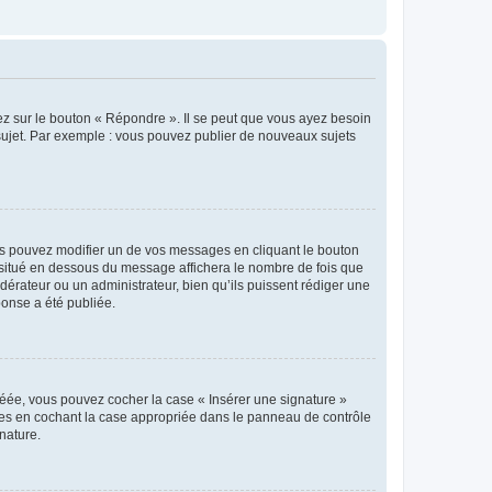
ez sur le bouton « Répondre ». Il se peut que vous ayez besoin
 sujet. Par exemple : vous pouvez publier de nouveaux sujets
s pouvez modifier un de vos messages en cliquant le bouton
e situé en dessous du message affichera le nombre de fois que
modérateur ou un administrateur, bien qu’ils puissent rédiger une
ponse a été publiée.
réée, vous pouvez cocher la case « Insérer une signature »
ages en cochant la case appropriée dans le panneau de contrôle
gnature.