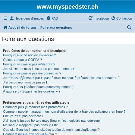
www.myspeedster.ch
Hébergeur d'images
FAQ
Inscription
Connexion
R
Accueil du forum
Foire aux questions
e
Foire aux questions
c
h
Problèmes de connexion et d’inscription
Pourquoi ai-je besoin de m’inscrire ?
e
Qu’est-ce que la COPPA ?
r
Pourquoi ne puis-je pas m’inscrire ?
Je suis inscrit mais je ne peux pas me connecter !
c
Pourquoi ne puis-je pas me connecter ?
Je m’étais déjà inscrit par le passé mais ne peux à présent plus me connecter ?!
h
J’ai perdu mon mot de passe !
e
Pourquoi suis-je déconnecté automatiquement ?
À quoi sert « Supprimer les cookies » ?
r
Préférences et paramètres des utilisateurs
Comment puis-je modifier mes paramètres ?
Comment puis-je masquer mon nom d’utilisateur de la liste des utilisateurs en ligne ?
L’heure n’est pas correcte !
J’ai réglé le fuseau horaire mais l’heure n’est toujours pas correcte !
Ma langue n’apparaît pas dans la liste !
Que signifient les images situées à côté de mon nom d’utilisateur ?
Comment puis-je afficher un avatar ?