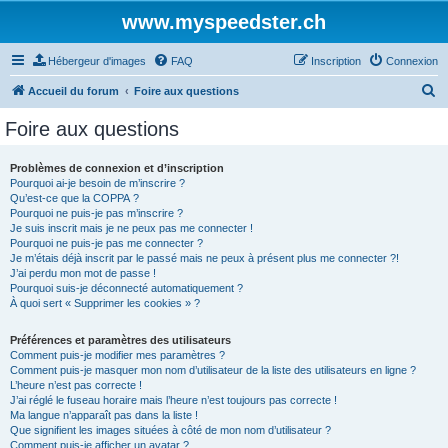
www.myspeedster.ch
Hébergeur d'images
FAQ
Inscription
Connexion
R
Accueil du forum
Foire aux questions
e
Foire aux questions
c
h
Problèmes de connexion et d’inscription
Pourquoi ai-je besoin de m’inscrire ?
e
Qu’est-ce que la COPPA ?
r
Pourquoi ne puis-je pas m’inscrire ?
Je suis inscrit mais je ne peux pas me connecter !
c
Pourquoi ne puis-je pas me connecter ?
Je m’étais déjà inscrit par le passé mais ne peux à présent plus me connecter ?!
h
J’ai perdu mon mot de passe !
e
Pourquoi suis-je déconnecté automatiquement ?
À quoi sert « Supprimer les cookies » ?
r
Préférences et paramètres des utilisateurs
Comment puis-je modifier mes paramètres ?
Comment puis-je masquer mon nom d’utilisateur de la liste des utilisateurs en ligne ?
L’heure n’est pas correcte !
J’ai réglé le fuseau horaire mais l’heure n’est toujours pas correcte !
Ma langue n’apparaît pas dans la liste !
Que signifient les images situées à côté de mon nom d’utilisateur ?
Comment puis-je afficher un avatar ?