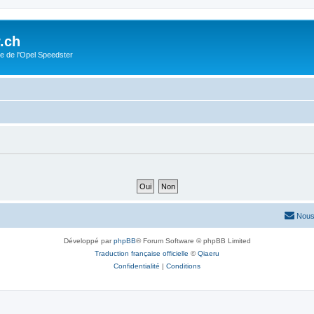
.ch
e de l'Opel Speedster
Nous
Développé par
phpBB
® Forum Software © phpBB Limited
Traduction française officielle
©
Qiaeru
Confidentialité
|
Conditions