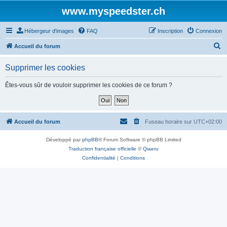
www.myspeedster.ch
Hébergeur d'images
FAQ
Inscription
Connexion
R
Accueil du forum
e
Supprimer les cookies
c
h
Êtes-vous sûr de vouloir supprimer les cookies de ce forum ?
e
r
c
Accueil du forum
Fuseau horaire sur
UTC+02:00
h
Développé par
phpBB
® Forum Software © phpBB Limited
e
Traduction française officielle
©
Qiaeru
r
Confidentialité
|
Conditions