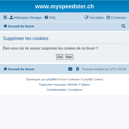
www.myspeedster.ch
Hébergeur d'images
FAQ
Inscription
Connexion
R
Accueil du forum
e
Supprimer les cookies
c
h
Êtes-vous sûr de vouloir supprimer les cookies de ce forum ?
e
r
c
Accueil du forum
Fuseau horaire sur
UTC+02:00
h
Développé par
phpBB
® Forum Software © phpBB Limited
e
Traduction française officielle
©
Qiaeru
r
Confidentialité
|
Conditions