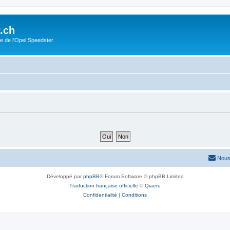
.ch
e de l'Opel Speedster
Nous
Développé par
phpBB
® Forum Software © phpBB Limited
Traduction française officielle
©
Qiaeru
Confidentialité
|
Conditions