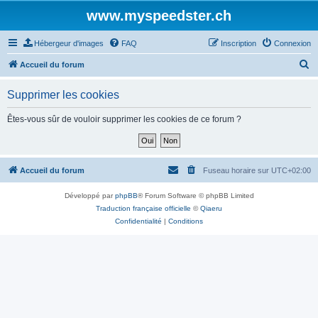
www.myspeedster.ch
Hébergeur d'images
FAQ
Inscription
Connexion
R
Accueil du forum
e
Supprimer les cookies
c
h
Êtes-vous sûr de vouloir supprimer les cookies de ce forum ?
e
r
c
Accueil du forum
Fuseau horaire sur
UTC+02:00
h
Développé par
phpBB
® Forum Software © phpBB Limited
e
Traduction française officielle
©
Qiaeru
r
Confidentialité
|
Conditions