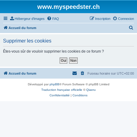
www.myspeedster.ch
Hébergeur d'images
FAQ
Inscription
Connexion
R
Accueil du forum
e
Supprimer les cookies
c
h
Êtes-vous sûr de vouloir supprimer les cookies de ce forum ?
e
r
c
Accueil du forum
Fuseau horaire sur
UTC+02:00
h
Développé par
phpBB
® Forum Software © phpBB Limited
e
Traduction française officielle
©
Qiaeru
r
Confidentialité
|
Conditions