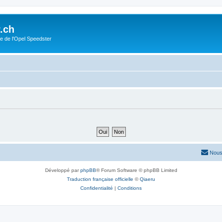
.ch
e de l'Opel Speedster
Nous
Développé par
phpBB
® Forum Software © phpBB Limited
Traduction française officielle
©
Qiaeru
Confidentialité
|
Conditions