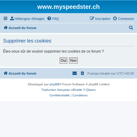
www.myspeedster.ch
Hébergeur d'images
FAQ
Inscription
Connexion
R
Accueil du forum
e
Supprimer les cookies
c
h
Êtes-vous sûr de vouloir supprimer les cookies de ce forum ?
e
r
c
Accueil du forum
Fuseau horaire sur
UTC+02:00
h
Développé par
phpBB
® Forum Software © phpBB Limited
e
Traduction française officielle
©
Qiaeru
r
Confidentialité
|
Conditions