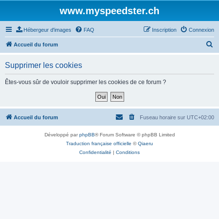
www.myspeedster.ch
Hébergeur d'images
FAQ
Inscription
Connexion
R
Accueil du forum
e
Supprimer les cookies
c
h
Êtes-vous sûr de vouloir supprimer les cookies de ce forum ?
e
r
c
Accueil du forum
Fuseau horaire sur
UTC+02:00
h
Développé par
phpBB
® Forum Software © phpBB Limited
e
Traduction française officielle
©
Qiaeru
r
Confidentialité
|
Conditions