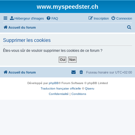
www.myspeedster.ch
Hébergeur d'images
FAQ
Inscription
Connexion
R
Accueil du forum
e
Supprimer les cookies
c
h
Êtes-vous sûr de vouloir supprimer les cookies de ce forum ?
e
r
c
Accueil du forum
Fuseau horaire sur
UTC+02:00
h
Développé par
phpBB
® Forum Software © phpBB Limited
e
Traduction française officielle
©
Qiaeru
r
Confidentialité
|
Conditions