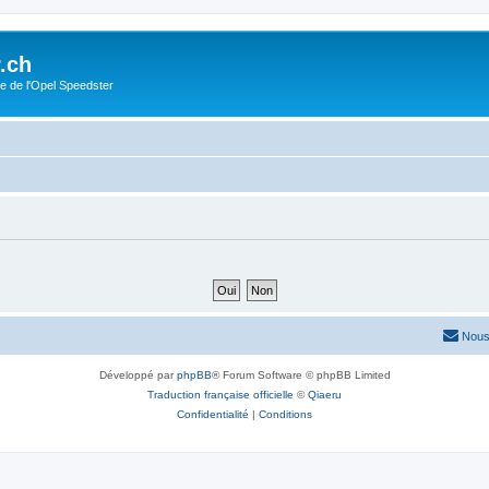
.ch
e de l'Opel Speedster
Nous
Développé par
phpBB
® Forum Software © phpBB Limited
Traduction française officielle
©
Qiaeru
Confidentialité
|
Conditions