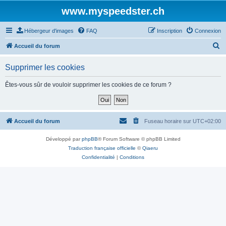
www.myspeedster.ch
Hébergeur d'images
FAQ
Inscription
Connexion
R
Accueil du forum
e
Supprimer les cookies
c
h
Êtes-vous sûr de vouloir supprimer les cookies de ce forum ?
e
r
c
Accueil du forum
Fuseau horaire sur
UTC+02:00
h
Développé par
phpBB
® Forum Software © phpBB Limited
e
Traduction française officielle
©
Qiaeru
r
Confidentialité
|
Conditions