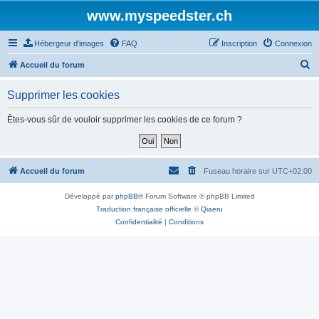
www.myspeedster.ch
Hébergeur d'images
FAQ
Inscription
Connexion
R
Accueil du forum
e
Supprimer les cookies
c
h
Êtes-vous sûr de vouloir supprimer les cookies de ce forum ?
e
r
c
Accueil du forum
Fuseau horaire sur
UTC+02:00
h
Développé par
phpBB
® Forum Software © phpBB Limited
e
Traduction française officielle
©
Qiaeru
r
Confidentialité
|
Conditions