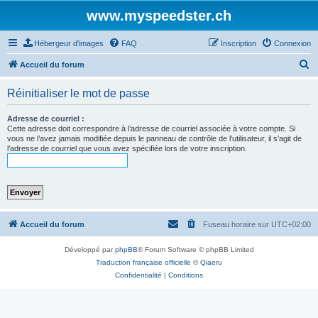
www.myspeedster.ch
Hébergeur d'images
FAQ
Inscription
Connexion
R
Accueil du forum
e
Réinitialiser le mot de passe
c
h
Adresse de courriel :
Cette adresse doit correspondre à l’adresse de courriel associée à votre compte. Si
e
vous ne l’avez jamais modifiée depuis le panneau de contrôle de l’utilisateur, il s’agit de
l’adresse de courriel que vous avez spécifiée lors de votre inscription.
r
c
h
e
r
Accueil du forum
Fuseau horaire sur
UTC+02:00
Développé par
phpBB
® Forum Software © phpBB Limited
Traduction française officielle
©
Qiaeru
Confidentialité
|
Conditions