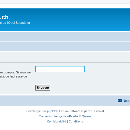
.ch
e de l'Opel Speedster
tre compte. Si vous ne
’agit de l’adresse de
Nous
Développé par
phpBB
® Forum Software © phpBB Limited
Traduction française officielle
©
Qiaeru
Confidentialité
|
Conditions