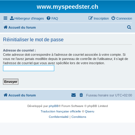
www.myspeedster.ch
Hébergeur d'images
FAQ
Inscription
Connexion
R
Accueil du forum
e
Réinitialiser le mot de passe
c
h
Adresse de courriel :
Cette adresse doit correspondre à l’adresse de courriel associée à votre compte. Si
e
vous ne l’avez jamais modifiée depuis le panneau de contrôle de l’utilisateur, il s’agit de
l’adresse de courriel que vous avez spécifiée lors de votre inscription.
r
c
h
e
r
Accueil du forum
Fuseau horaire sur
UTC+02:00
Développé par
phpBB
® Forum Software © phpBB Limited
Traduction française officielle
©
Qiaeru
Confidentialité
|
Conditions