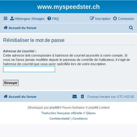
www.myspeedster.ch
Hébergeur d'images
FAQ
Inscription
Connexion
R
Accueil du forum
e
Réinitialiser le mot de passe
c
h
Adresse de courriel :
Cette adresse doit correspondre à l’adresse de courriel associée à votre compte. Si
e
vous ne l’avez jamais modifiée depuis le panneau de contrôle de l’utilisateur, il s’agit de
l’adresse de courriel que vous avez spécifiée lors de votre inscription.
r
c
h
e
r
Accueil du forum
Fuseau horaire sur
UTC+02:00
Développé par
phpBB
® Forum Software © phpBB Limited
Traduction française officielle
©
Qiaeru
Confidentialité
|
Conditions