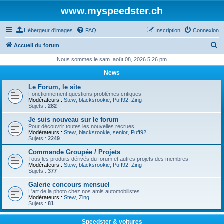
www.myspeedster.ch
Hébergeur d'images
FAQ
Inscription
Connexion
R
Accueil du forum
e
Nous sommes le sam. août 08, 2026 5:26 pm
c
News
h
Le Forum, le site
e
Fonctionnement,questions,problèmes,critiques
Modérateurs :
Stew
,
blacksrookie
,
Puff92
,
Zing
r
Sujets :
282
c
Je suis nouveau sur le forum
Pour découvrir toutes les nouvelles recrues...
h
Modérateurs :
Stew
,
blacksrookie
,
senior
,
Puff92
Sujets :
2249
e
Commande Groupée / Projets
r
Tous les produits dérivés du forum et autres projets des membres.
Modérateurs :
Stew
,
blacksrookie
,
Puff92
,
Zing
Sujets :
377
Galerie concours mensuel
L'art de la photo chez nos amis automobilistes...
Modérateurs :
Stew
,
Zing
Sujets :
81
Speedster & voitures