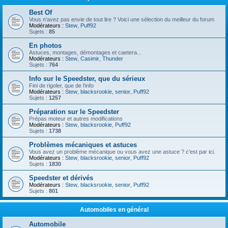
Best Of
Vous n'avez pas envie de tout lire ? Voici une sélection du meilleur du forum
Modérateurs :
Stew
,
Puff92
Sujets :
85
En photos
Astuces, montages, démontages et caetera...
Modérateurs :
Stew
,
Casimir
,
Thunder
Sujets :
764
Info sur le Speedster, que du sérieux
Fini de rigoler, que de l'info
Modérateurs :
Stew
,
blacksrookie
,
senior
,
Puff92
Sujets :
1257
Préparation sur le Speedster
Prépas moteur et autres modifications
Modérateurs :
Stew
,
blacksrookie
,
Puff92
Sujets :
1738
Problèmes mécaniques et astuces
Vous avez un problème mécanique ou vous avez une astuce ? c'est par ici.
Modérateurs :
Stew
,
blacksrookie
,
senior
,
Puff92
Sujets :
1830
Speedster et dérivés
Modérateurs :
Stew
,
blacksrookie
,
senior
,
Puff92
Sujets :
801
Automobiles en général
Automobile