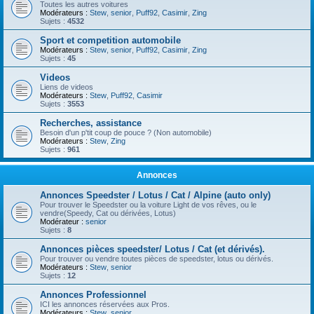
Toutes les autres voitures
Modérateurs :
Stew
,
senior
,
Puff92
,
Casimir
,
Zing
Sujets :
4532
Sport et competition automobile
Modérateurs :
Stew
,
senior
,
Puff92
,
Casimir
,
Zing
Sujets :
45
Videos
Liens de videos
Modérateurs :
Stew
,
Puff92
,
Casimir
Sujets :
3553
Recherches, assistance
Besoin d'un p'tit coup de pouce ? (Non automobile)
Modérateurs :
Stew
,
Zing
Sujets :
961
Annonces
Annonces Speedster / Lotus / Cat / Alpine (auto only)
Pour trouver le Speedster ou la voiture Light de vos rêves, ou le
vendre(Speedy, Cat ou dérivées, Lotus)
Modérateur :
senior
Sujets :
8
Annonces pièces speedster/ Lotus / Cat (et dérivés).
Pour trouver ou vendre toutes pièces de speedster, lotus ou dérivés.
Modérateurs :
Stew
,
senior
Sujets :
12
Annonces Professionnel
ICI les annonces réservées aux Pros.
Modérateurs :
Stew
,
senior