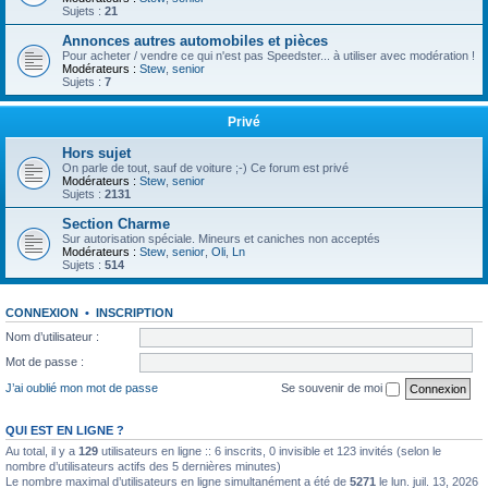
Sujets :
21
Annonces autres automobiles et pièces
Pour acheter / vendre ce qui n'est pas Speedster... à utiliser avec modération !
Modérateurs :
Stew
,
senior
Sujets :
7
Privé
Hors sujet
On parle de tout, sauf de voiture ;-) Ce forum est privé
Modérateurs :
Stew
,
senior
Sujets :
2131
Section Charme
Sur autorisation spéciale. Mineurs et caniches non acceptés
Modérateurs :
Stew
,
senior
,
Oli
,
Ln
Sujets :
514
CONNEXION
•
INSCRIPTION
Nom d’utilisateur :
Mot de passe :
J’ai oublié mon mot de passe
Se souvenir de moi
QUI EST EN LIGNE ?
Au total, il y a
129
utilisateurs en ligne :: 6 inscrits, 0 invisible et 123 invités (selon le
nombre d’utilisateurs actifs des 5 dernières minutes)
Le nombre maximal d’utilisateurs en ligne simultanément a été de
5271
le lun. juil. 13, 2026