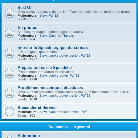
Best Of
Vous n'avez pas envie de tout lire ? Voici une sélection du meilleur du forum
Modérateurs :
Stew
,
Puff92
Sujets :
85
En photos
Astuces, montages, démontages et caetera...
Modérateurs :
Stew
,
Casimir
,
Thunder
Sujets :
764
Info sur le Speedster, que du sérieux
Fini de rigoler, que de l'info
Modérateurs :
Stew
,
blacksrookie
,
senior
,
Puff92
Sujets :
1257
Préparation sur le Speedster
Prépas moteur et autres modifications
Modérateurs :
Stew
,
blacksrookie
,
Puff92
Sujets :
1738
Problèmes mécaniques et astuces
Vous avez un problème mécanique ou vous avez une astuce ? c'est par ici.
Modérateurs :
Stew
,
blacksrookie
,
senior
,
Puff92
Sujets :
1830
Speedster et dérivés
Modérateurs :
Stew
,
blacksrookie
,
senior
,
Puff92
Sujets :
801
Automobiles en général
Automobile