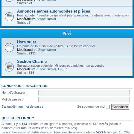
Sujets :
21
Annonces autres automobiles et pièces
Pour acheter / vendre ce qui n'est pas Speedster... à utiliser avec modération !
Modérateurs :
Stew
,
senior
Sujets :
7
Privé
Hors sujet
On parle de tout, sauf de voiture ;-) Ce forum est privé
Modérateurs :
Stew
,
senior
Sujets :
2131
Section Charme
Sur autorisation spéciale. Mineurs et caniches non acceptés
Modérateurs :
Stew
,
senior
,
Oli
,
Ln
Sujets :
514
CONNEXION
•
INSCRIPTION
Nom d’utilisateur :
Mot de passe :
J’ai oublié mon mot de passe
Se souvenir de moi
QUI EST EN LIGNE ?
Au total, il y a
143
utilisateurs en ligne :: 6 inscrits, 0 invisible et 137 invités (selon le
nombre d’utilisateurs actifs des 5 dernières minutes)
Le nombre maximal d’utilisateurs en ligne simultanément a été de
5271
le lun. juil. 13, 2026