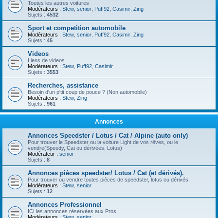
Toutes les autres voitures
Modérateurs :
Stew
,
senior
,
Puff92
,
Casimir
,
Zing
Sujets :
4532
Sport et competition automobile
Modérateurs :
Stew
,
senior
,
Puff92
,
Casimir
,
Zing
Sujets :
45
Videos
Liens de videos
Modérateurs :
Stew
,
Puff92
,
Casimir
Sujets :
3553
Recherches, assistance
Besoin d'un p'tit coup de pouce ? (Non automobile)
Modérateurs :
Stew
,
Zing
Sujets :
961
Annonces
Annonces Speedster / Lotus / Cat / Alpine (auto only)
Pour trouver le Speedster ou la voiture Light de vos rêves, ou le
vendre(Speedy, Cat ou dérivées, Lotus)
Modérateur :
senior
Sujets :
8
Annonces pièces speedster/ Lotus / Cat (et dérivés).
Pour trouver ou vendre toutes pièces de speedster, lotus ou dérivés.
Modérateurs :
Stew
,
senior
Sujets :
12
Annonces Professionnel
ICI les annonces réservées aux Pros.
Modérateurs :
Stew
,
senior