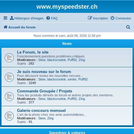
www.myspeedster.ch
Hébergeur d'images
FAQ
Inscription
Connexion
R
Accueil du forum
e
Nous sommes le sam. août 08, 2026 11:56 pm
c
News
h
Le Forum, le site
e
Fonctionnement,questions,problèmes,critiques
Modérateurs :
Stew
,
blacksrookie
,
Puff92
,
Zing
r
Sujets :
282
c
Je suis nouveau sur le forum
Pour découvrir toutes les nouvelles recrues...
h
Modérateurs :
Stew
,
blacksrookie
,
senior
,
Puff92
Sujets :
2249
e
Commande Groupée / Projets
r
Tous les produits dérivés du forum et autres projets des membres.
Modérateurs :
Stew
,
blacksrookie
,
Puff92
,
Zing
Sujets :
377
Galerie concours mensuel
L'art de la photo chez nos amis automobilistes...
Modérateurs :
Stew
,
Zing
Sujets :
81
Speedster & voitures