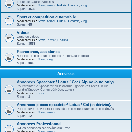
Toutes les autres voitures
Modérateurs :
Stew
,
senior
,
Puff92
,
Casimir
,
Zing
Sujets :
4532
Sport et competition automobile
Modérateurs :
Stew
,
senior
,
Puff92
,
Casimir
,
Zing
Sujets :
45
Videos
Liens de videos
Modérateurs :
Stew
,
Puff92
,
Casimir
Sujets :
3553
Recherches, assistance
Besoin d'un p'tit coup de pouce ? (Non automobile)
Modérateurs :
Stew
,
Zing
Sujets :
961
Annonces
Annonces Speedster / Lotus / Cat / Alpine (auto only)
Pour trouver le Speedster ou la voiture Light de vos rêves, ou le
vendre(Speedy, Cat ou dérivées, Lotus)
Modérateur :
senior
Sujets :
8
Annonces pièces speedster/ Lotus / Cat (et dérivés).
Pour trouver ou vendre toutes pièces de speedster, lotus ou dérivés.
Modérateurs :
Stew
,
senior
Sujets :
12
Annonces Professionnel
ICI les annonces réservées aux Pros.
Modérateurs :
Stew
,
senior