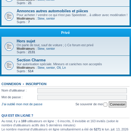
Sujets :
21
Annonces autres automobiles et pièces
Pour acheter / vendre ce qui n'est pas Speedster... à utiliser avec modération !
Modérateurs :
Stew
,
senior
Sujets :
7
Privé
Hors sujet
On parle de tout, sauf de voiture ;-) Ce forum est privé
Modérateurs :
Stew
,
senior
Sujets :
2131
Section Charme
Sur autorisation spéciale. Mineurs et caniches non acceptés
Modérateurs :
Stew
,
senior
,
Oli
,
Ln
Sujets :
514
CONNEXION
•
INSCRIPTION
Nom d’utilisateur :
Mot de passe :
J’ai oublié mon mot de passe
Se souvenir de moi
QUI EST EN LIGNE ?
Au total, il y a
169
utilisateurs en ligne :: 6 inscrits, 0 invisible et 163 invités (selon le
nombre d’utilisateurs actifs des 5 dernières minutes)
Le nombre maximal d’utilisateurs en ligne simultanément a été de
5271
le lun. juil. 13, 2026