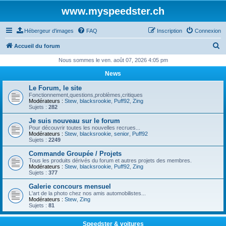
www.myspeedster.ch
Hébergeur d'images
FAQ
Inscription
Connexion
R
Accueil du forum
e
Nous sommes le ven. août 07, 2026 4:05 pm
c
News
h
Le Forum, le site
e
Fonctionnement,questions,problèmes,critiques
Modérateurs :
Stew
,
blacksrookie
,
Puff92
,
Zing
r
Sujets :
282
c
Je suis nouveau sur le forum
Pour découvrir toutes les nouvelles recrues...
h
Modérateurs :
Stew
,
blacksrookie
,
senior
,
Puff92
Sujets :
2249
e
Commande Groupée / Projets
r
Tous les produits dérivés du forum et autres projets des membres.
Modérateurs :
Stew
,
blacksrookie
,
Puff92
,
Zing
Sujets :
377
Galerie concours mensuel
L'art de la photo chez nos amis automobilistes...
Modérateurs :
Stew
,
Zing
Sujets :
81
Speedster & voitures