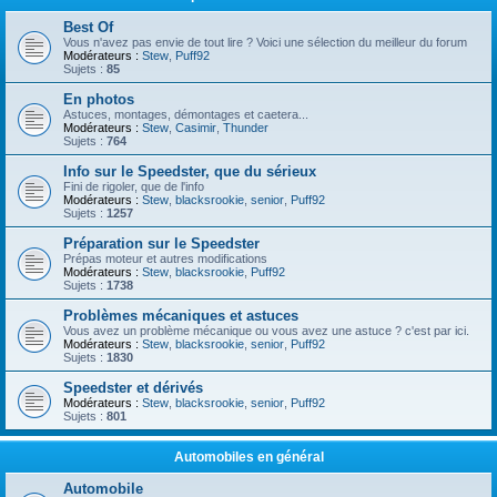
Best Of
Vous n'avez pas envie de tout lire ? Voici une sélection du meilleur du forum
Modérateurs :
Stew
,
Puff92
Sujets :
85
En photos
Astuces, montages, démontages et caetera...
Modérateurs :
Stew
,
Casimir
,
Thunder
Sujets :
764
Info sur le Speedster, que du sérieux
Fini de rigoler, que de l'info
Modérateurs :
Stew
,
blacksrookie
,
senior
,
Puff92
Sujets :
1257
Préparation sur le Speedster
Prépas moteur et autres modifications
Modérateurs :
Stew
,
blacksrookie
,
Puff92
Sujets :
1738
Problèmes mécaniques et astuces
Vous avez un problème mécanique ou vous avez une astuce ? c'est par ici.
Modérateurs :
Stew
,
blacksrookie
,
senior
,
Puff92
Sujets :
1830
Speedster et dérivés
Modérateurs :
Stew
,
blacksrookie
,
senior
,
Puff92
Sujets :
801
Automobiles en général
Automobile