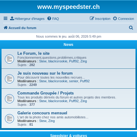
www.myspeedster.ch
Hébergeur d'images
FAQ
Inscription
Connexion
R
Accueil du forum
e
Nous sommes le jeu. août 06, 2026 5:49 pm
c
News
h
Le Forum, le site
e
Fonctionnement,questions,problèmes,critiques
Modérateurs :
Stew
,
blacksrookie
,
Puff92
,
Zing
r
Sujets :
282
c
Je suis nouveau sur le forum
Pour découvrir toutes les nouvelles recrues...
h
Modérateurs :
Stew
,
blacksrookie
,
senior
,
Puff92
Sujets :
2249
e
Commande Groupée / Projets
r
Tous les produits dérivés du forum et autres projets des membres.
Modérateurs :
Stew
,
blacksrookie
,
Puff92
,
Zing
Sujets :
377
Galerie concours mensuel
L'art de la photo chez nos amis automobilistes...
Modérateurs :
Stew
,
Zing
Sujets :
81
Speedster & voitures