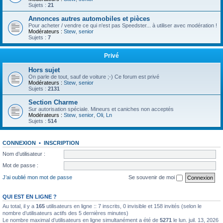
Sujets :
21
Annonces autres automobiles et pièces
Pour acheter / vendre ce qui n'est pas Speedster... à utiliser avec modération !
Modérateurs :
Stew
,
senior
Sujets :
7
Privé
Hors sujet
On parle de tout, sauf de voiture ;-) Ce forum est privé
Modérateurs :
Stew
,
senior
Sujets :
2131
Section Charme
Sur autorisation spéciale. Mineurs et caniches non acceptés
Modérateurs :
Stew
,
senior
,
Oli
,
Ln
Sujets :
514
CONNEXION
•
INSCRIPTION
Nom d’utilisateur :
Mot de passe :
J’ai oublié mon mot de passe
Se souvenir de moi
QUI EST EN LIGNE ?
Au total, il y a
165
utilisateurs en ligne :: 7 inscrits, 0 invisible et 158 invités (selon le
nombre d’utilisateurs actifs des 5 dernières minutes)
Le nombre maximal d’utilisateurs en ligne simultanément a été de
5271
le lun. juil. 13, 2026