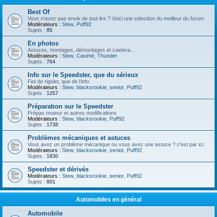
Best Of
Vous n'avez pas envie de tout lire ? Voici une sélection du meilleur du forum
Modérateurs :
Stew
,
Puff92
Sujets :
85
En photos
Astuces, montages, démontages et caetera...
Modérateurs :
Stew
,
Casimir
,
Thunder
Sujets :
764
Info sur le Speedster, que du sérieux
Fini de rigoler, que de l'info
Modérateurs :
Stew
,
blacksrookie
,
senior
,
Puff92
Sujets :
1257
Préparation sur le Speedster
Prépas moteur et autres modifications
Modérateurs :
Stew
,
blacksrookie
,
Puff92
Sujets :
1738
Problèmes mécaniques et astuces
Vous avez un problème mécanique ou vous avez une astuce ? c'est par ici.
Modérateurs :
Stew
,
blacksrookie
,
senior
,
Puff92
Sujets :
1830
Speedster et dérivés
Modérateurs :
Stew
,
blacksrookie
,
senior
,
Puff92
Sujets :
801
Automobiles en général
Automobile