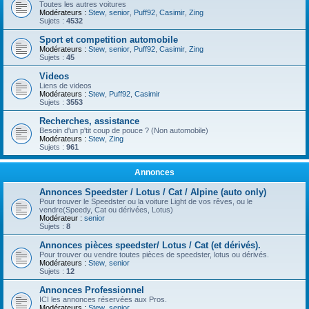
Toutes les autres voitures
Modérateurs :
Stew
,
senior
,
Puff92
,
Casimir
,
Zing
Sujets :
4532
Sport et competition automobile
Modérateurs :
Stew
,
senior
,
Puff92
,
Casimir
,
Zing
Sujets :
45
Videos
Liens de videos
Modérateurs :
Stew
,
Puff92
,
Casimir
Sujets :
3553
Recherches, assistance
Besoin d'un p'tit coup de pouce ? (Non automobile)
Modérateurs :
Stew
,
Zing
Sujets :
961
Annonces
Annonces Speedster / Lotus / Cat / Alpine (auto only)
Pour trouver le Speedster ou la voiture Light de vos rêves, ou le
vendre(Speedy, Cat ou dérivées, Lotus)
Modérateur :
senior
Sujets :
8
Annonces pièces speedster/ Lotus / Cat (et dérivés).
Pour trouver ou vendre toutes pièces de speedster, lotus ou dérivés.
Modérateurs :
Stew
,
senior
Sujets :
12
Annonces Professionnel
ICI les annonces réservées aux Pros.
Modérateurs :
Stew
,
senior