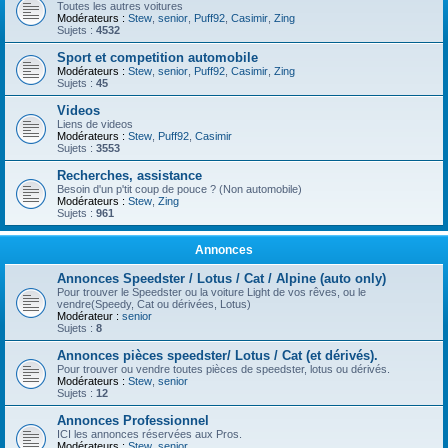
Toutes les autres voitures
Modérateurs :
Stew
,
senior
,
Puff92
,
Casimir
,
Zing
Sujets :
4532
Sport et competition automobile
Modérateurs :
Stew
,
senior
,
Puff92
,
Casimir
,
Zing
Sujets :
45
Videos
Liens de videos
Modérateurs :
Stew
,
Puff92
,
Casimir
Sujets :
3553
Recherches, assistance
Besoin d'un p'tit coup de pouce ? (Non automobile)
Modérateurs :
Stew
,
Zing
Sujets :
961
Annonces
Annonces Speedster / Lotus / Cat / Alpine (auto only)
Pour trouver le Speedster ou la voiture Light de vos rêves, ou le
vendre(Speedy, Cat ou dérivées, Lotus)
Modérateur :
senior
Sujets :
8
Annonces pièces speedster/ Lotus / Cat (et dérivés).
Pour trouver ou vendre toutes pièces de speedster, lotus ou dérivés.
Modérateurs :
Stew
,
senior
Sujets :
12
Annonces Professionnel
ICI les annonces réservées aux Pros.
Modérateurs :
Stew
,
senior