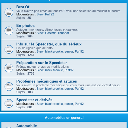
Best Of
Vous n'avez pas envie de tout lire ? Voici une sélection du meilleur du forum
Modérateurs :
Stew
,
Puff92
Sujets :
85
En photos
Astuces, montages, démontages et caetera...
Modérateurs :
Stew
,
Casimir
,
Thunder
Sujets :
764
Info sur le Speedster, que du sérieux
Fini de rigoler, que de l'info
Modérateurs :
Stew
,
blacksrookie
,
senior
,
Puff92
Sujets :
1257
Préparation sur le Speedster
Prépas moteur et autres modifications
Modérateurs :
Stew
,
blacksrookie
,
Puff92
Sujets :
1738
Problèmes mécaniques et astuces
Vous avez un problème mécanique ou vous avez une astuce ? c'est par ici.
Modérateurs :
Stew
,
blacksrookie
,
senior
,
Puff92
Sujets :
1830
Speedster et dérivés
Modérateurs :
Stew
,
blacksrookie
,
senior
,
Puff92
Sujets :
801
Automobiles en général
Automobile