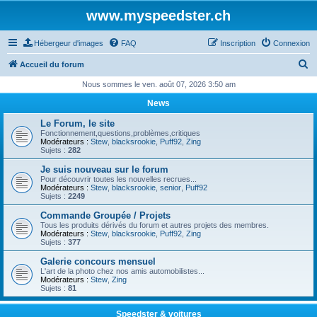
www.myspeedster.ch
Hébergeur d'images
FAQ
Inscription
Connexion
R
Accueil du forum
e
Nous sommes le ven. août 07, 2026 3:50 am
c
News
h
Le Forum, le site
e
Fonctionnement,questions,problèmes,critiques
Modérateurs :
Stew
,
blacksrookie
,
Puff92
,
Zing
r
Sujets :
282
c
Je suis nouveau sur le forum
Pour découvrir toutes les nouvelles recrues...
h
Modérateurs :
Stew
,
blacksrookie
,
senior
,
Puff92
Sujets :
2249
e
Commande Groupée / Projets
r
Tous les produits dérivés du forum et autres projets des membres.
Modérateurs :
Stew
,
blacksrookie
,
Puff92
,
Zing
Sujets :
377
Galerie concours mensuel
L'art de la photo chez nos amis automobilistes...
Modérateurs :
Stew
,
Zing
Sujets :
81
Speedster & voitures