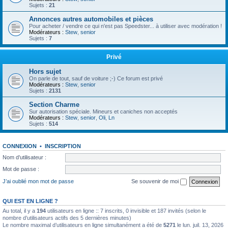
Sujets :
21
Annonces autres automobiles et pièces
Pour acheter / vendre ce qui n'est pas Speedster... à utiliser avec modération !
Modérateurs :
Stew
,
senior
Sujets :
7
Privé
Hors sujet
On parle de tout, sauf de voiture ;-) Ce forum est privé
Modérateurs :
Stew
,
senior
Sujets :
2131
Section Charme
Sur autorisation spéciale. Mineurs et caniches non acceptés
Modérateurs :
Stew
,
senior
,
Oli
,
Ln
Sujets :
514
CONNEXION
•
INSCRIPTION
Nom d’utilisateur :
Mot de passe :
J’ai oublié mon mot de passe
Se souvenir de moi
QUI EST EN LIGNE ?
Au total, il y a
194
utilisateurs en ligne :: 7 inscrits, 0 invisible et 187 invités (selon le
nombre d’utilisateurs actifs des 5 dernières minutes)
Le nombre maximal d’utilisateurs en ligne simultanément a été de
5271
le lun. juil. 13, 2026