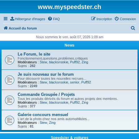
www.myspeedster.ch
Hébergeur d'images
FAQ
Inscription
Connexion
R
Accueil du forum
e
Nous sommes le ven. août 07, 2026 1:09 am
c
News
h
Le Forum, le site
e
Fonctionnement,questions,problèmes,critiques
Modérateurs :
Stew
,
blacksrookie
,
Puff92
,
Zing
r
Sujets :
282
c
Je suis nouveau sur le forum
Pour découvrir toutes les nouvelles recrues...
h
Modérateurs :
Stew
,
blacksrookie
,
senior
,
Puff92
Sujets :
2249
e
Commande Groupée / Projets
r
Tous les produits dérivés du forum et autres projets des membres.
Modérateurs :
Stew
,
blacksrookie
,
Puff92
,
Zing
Sujets :
377
Galerie concours mensuel
L'art de la photo chez nos amis automobilistes...
Modérateurs :
Stew
,
Zing
Sujets :
81
Speedster & voitures