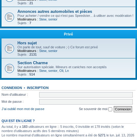
Sujets :
21
Annonces autres automobiles et pièces
Pour acheter / vendre ce qui n'est pas Speedster... à utiliser avec modération !
Modérateurs :
Stew
,
senior
Sujets :
7
Privé
Hors sujet
On parle de tout, sauf de voiture ;-) Ce forum est privé
Modérateurs :
Stew
,
senior
Sujets :
2131
Section Charme
Sur autorisation spéciale. Mineurs et caniches non acceptés
Modérateurs :
Stew
,
senior
,
Oli
,
Ln
Sujets :
514
CONNEXION
•
INSCRIPTION
Nom d’utilisateur :
Mot de passe :
J’ai oublié mon mot de passe
Se souvenir de moi
QUI EST EN LIGNE ?
Au total, il y a
183
utilisateurs en ligne :: 5 inscrits, 0 invisible et 178 invités (selon le
nombre d’utilisateurs actifs des 5 dernières minutes)
Le nombre maximal d’utilisateurs en ligne simultanément a été de
5271
le lun. juil. 13, 2026