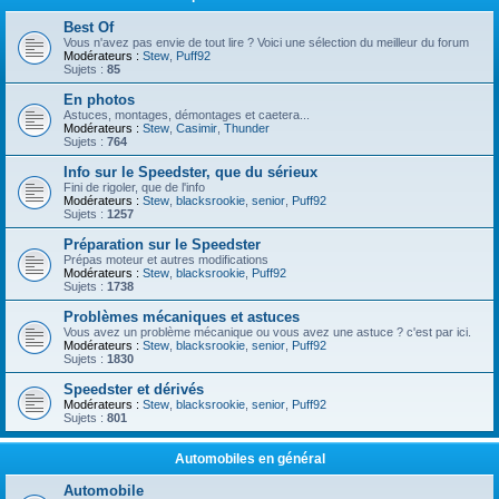
Best Of
Vous n'avez pas envie de tout lire ? Voici une sélection du meilleur du forum
Modérateurs :
Stew
,
Puff92
Sujets :
85
En photos
Astuces, montages, démontages et caetera...
Modérateurs :
Stew
,
Casimir
,
Thunder
Sujets :
764
Info sur le Speedster, que du sérieux
Fini de rigoler, que de l'info
Modérateurs :
Stew
,
blacksrookie
,
senior
,
Puff92
Sujets :
1257
Préparation sur le Speedster
Prépas moteur et autres modifications
Modérateurs :
Stew
,
blacksrookie
,
Puff92
Sujets :
1738
Problèmes mécaniques et astuces
Vous avez un problème mécanique ou vous avez une astuce ? c'est par ici.
Modérateurs :
Stew
,
blacksrookie
,
senior
,
Puff92
Sujets :
1830
Speedster et dérivés
Modérateurs :
Stew
,
blacksrookie
,
senior
,
Puff92
Sujets :
801
Automobiles en général
Automobile