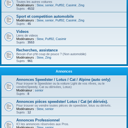
Toutes les autres voitures
Modérateurs :
Stew
,
senior
,
Puff92
,
Casimir
,
Zing
Sujets :
4532
Sport et competition automobile
Modérateurs :
Stew
,
senior
,
Puff92
,
Casimir
,
Zing
Sujets :
45
Videos
Liens de videos
Modérateurs :
Stew
,
Puff92
,
Casimir
Sujets :
3553
Recherches, assistance
Besoin d'un p'tit coup de pouce ? (Non automobile)
Modérateurs :
Stew
,
Zing
Sujets :
961
Annonces
Annonces Speedster / Lotus / Cat / Alpine (auto only)
Pour trouver le Speedster ou la voiture Light de vos rêves, ou le
vendre(Speedy, Cat ou dérivées, Lotus)
Modérateur :
senior
Sujets :
8
Annonces pièces speedster/ Lotus / Cat (et dérivés).
Pour trouver ou vendre toutes pièces de speedster, lotus ou dérivés.
Modérateurs :
Stew
,
senior
Sujets :
12
Annonces Professionnel
ICI les annonces réservées aux Pros.
Modérateurs :
Stew
,
senior