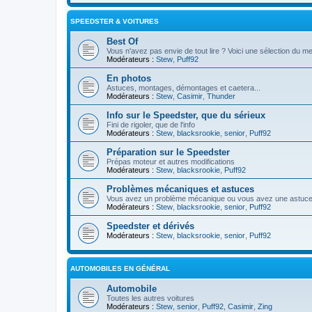
SPEEDSTER & VOITURES
Best Of
Vous n'avez pas envie de tout lire ? Voici une sélection du me
Modérateurs :
Stew
,
Puff92
En photos
Astuces, montages, démontages et caetera...
Modérateurs :
Stew
,
Casimir
,
Thunder
Info sur le Speedster, que du sérieux
Fini de rigoler, que de l'info
Modérateurs :
Stew
,
blacksrookie
,
senior
,
Puff92
Préparation sur le Speedster
Prépas moteur et autres modifications
Modérateurs :
Stew
,
blacksrookie
,
Puff92
Problèmes mécaniques et astuces
Vous avez un problème mécanique ou vous avez une astuce ? 
Modérateurs :
Stew
,
blacksrookie
,
senior
,
Puff92
Speedster et dérivés
Modérateurs :
Stew
,
blacksrookie
,
senior
,
Puff92
AUTOMOBILES EN GÉNÉRAL
Automobile
Toutes les autres voitures
Modérateurs :
Stew
,
senior
,
Puff92
,
Casimir
,
Zing