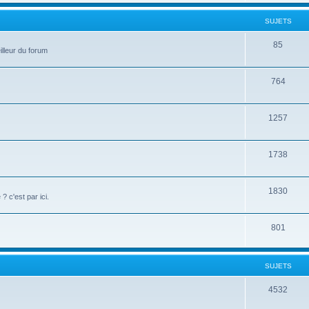
SUJETS
85
illeur du forum
764
1257
1738
1830
c'est par ici.
801
SUJETS
4532