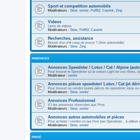
Sport et competition automobile
Modérateurs :
Stew
,
senior
,
Puff92
,
Casimir
,
Zing
Videos
Liens de videos
Modérateurs :
Stew
,
Puff92
,
Casimir
Recherches, assistance
Besoin d'un p'tit coup de pouce ? (Non automobile)
Modérateurs :
Stew
,
Zing
ANNONCES
Annonces Speedster / Lotus / Cat / Alpine (auto
Pour trouver le Speedster ou la voiture Light de vos rêves, 
Modérateur :
senior
Annonces pièces speedster/ Lotus / Cat (et déri
Pour trouver ou vendre toutes pièces de speedster, lotus ou 
Modérateurs :
Stew
,
senior
Annonces Professionnel
ICI les annonces réservées aux Pros.
Modérateurs :
Stew
,
senior
Annonces autres automobiles et pièces
Pour acheter / vendre ce qui n'est pas Speedster... à utiliser
Modérateurs :
Stew
,
senior
PRIVÉ