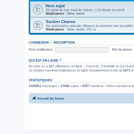
Hors sujet
On parle de tout, sauf de voiture ;-) Ce forum est privé
Modérateurs :
Stew
,
senior
Section Charme
Sur autorisation spéciale. Mineurs et caniches non acceptés
Modérateurs :
Stew
,
senior
,
Oli
,
Ln
CONNEXION
•
INSCRIPTION
Nom d’utilisateur :
Mot de passe :
QUI EST EN LIGNE ?
Au total, il y a
117
utilisateurs en ligne :: 5 inscrits, 0 invisible et 112 inv
Le nombre maximal d’utilisateurs en ligne simultanément a été de
5271
le
STATISTIQUES
1409951
messages •
27006
sujets •
4397
membres • Notre membre le pl
Accueil du forum