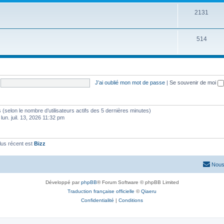
2131
514
J’ai oublié mon mot de passe
|
Se souvenir de moi
ités (selon le nombre d’utilisateurs actifs des 5 dernières minutes)
 lun. juil. 13, 2026 11:32 pm
us récent est
Bizz
Nous
Développé par
phpBB
® Forum Software © phpBB Limited
Traduction française officielle
©
Qiaeru
Confidentialité
|
Conditions