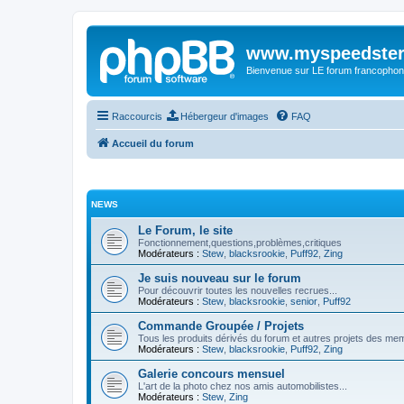
www.myspeedster
Bienvenue sur LE forum francophon
Raccourcis
Hébergeur d'images
FAQ
Accueil du forum
NEWS
Le Forum, le site
Fonctionnement,questions,problèmes,critiques
Modérateurs :
Stew
,
blacksrookie
,
Puff92
,
Zing
Je suis nouveau sur le forum
Pour découvrir toutes les nouvelles recrues...
Modérateurs :
Stew
,
blacksrookie
,
senior
,
Puff92
Commande Groupée / Projets
Tous les produits dérivés du forum et autres projets des me
Modérateurs :
Stew
,
blacksrookie
,
Puff92
,
Zing
Galerie concours mensuel
L'art de la photo chez nos amis automobilistes...
Modérateurs :
Stew
,
Zing