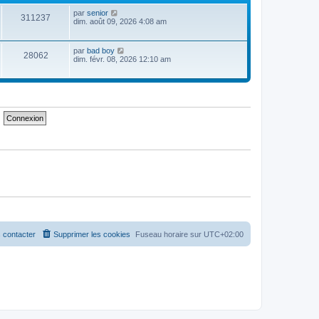
e
e
t
i
d
C
s
par
senior
e
e
311237
e
o
s
dim. août 09, 2026 4:08 am
r
r
r
n
a
l
m
n
s
g
e
e
i
u
e
d
C
s
par
bad boy
e
28062
l
e
o
s
dim. févr. 08, 2026 12:10 am
r
t
r
n
a
m
e
n
s
g
e
r
i
u
e
s
l
e
l
s
e
r
t
a
d
m
e
g
e
e
r
e
r
s
l
n
s
e
i
a
d
e
g
e
r
e
r
m
n
e
i
s
e
s
r
a
m
g
e
e
s
s
 contacter
Supprimer les cookies
Fuseau horaire sur
UTC+02:00
a
g
e