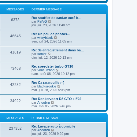
n
d
e
e
s
e
r
r
u
r
MESSAGES
DERNIER MESSAGE
l
m
l
n
e
e
t
i
d
s
Re: soufflet de cardan coté b…
e
e
6373
e
C
s
par
PatVG
r
r
r
o
a
jeu. juil. 23, 2026 11:40 am
l
m
n
n
g
e
e
i
s
e
d
s
Re: Un peu de photos...
e
46645
u
e
s
C
par
whityblack
r
l
r
a
o
ven. juil. 24, 2026 11:05 am
m
t
n
g
n
e
e
i
e
s
s
Re: 3e enregistrement dans ba…
r
e
41619
u
s
C
par
senior
l
r
l
a
o
dim. juil. 12, 2026 10:13 pm
e
m
t
g
n
d
e
e
e
s
e
s
Re: speedster turbo GT10
r
73468
u
r
C
s
par
Vonsulzbad
l
l
n
o
a
sam. août 08, 2026 10:12 pm
e
t
i
n
g
d
e
e
s
e
e
Re: Ca ratatouille :-(
r
r
42282
u
r
C
par
blacksrookie
l
m
l
n
o
mar. juil. 28, 2026 5:08 pm
e
e
t
i
n
d
s
e
e
s
e
s
Re: Donkervoort D8 GTO + F22
r
r
34922
u
r
a
C
par
Ancobru
l
m
l
n
g
o
mar. mai 05, 2026 6:46 pm
e
e
t
i
e
n
d
s
e
e
s
e
s
r
r
u
r
MESSAGES
DERNIER MESSAGE
a
l
m
l
n
g
e
e
t
i
e
Re: Lavage auto à domicile
d
s
e
237352
e
C
par
Ancobru
e
s
r
r
o
jeu. juil. 23, 2026 9:29 pm
r
a
l
m