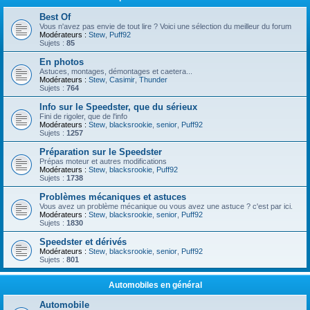
Best Of
Vous n'avez pas envie de tout lire ? Voici une sélection du meilleur du forum
Modérateurs :
Stew
,
Puff92
Sujets :
85
En photos
Astuces, montages, démontages et caetera...
Modérateurs :
Stew
,
Casimir
,
Thunder
Sujets :
764
Info sur le Speedster, que du sérieux
Fini de rigoler, que de l'info
Modérateurs :
Stew
,
blacksrookie
,
senior
,
Puff92
Sujets :
1257
Préparation sur le Speedster
Prépas moteur et autres modifications
Modérateurs :
Stew
,
blacksrookie
,
Puff92
Sujets :
1738
Problèmes mécaniques et astuces
Vous avez un problème mécanique ou vous avez une astuce ? c'est par ici.
Modérateurs :
Stew
,
blacksrookie
,
senior
,
Puff92
Sujets :
1830
Speedster et dérivés
Modérateurs :
Stew
,
blacksrookie
,
senior
,
Puff92
Sujets :
801
Automobiles en général
Automobile