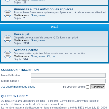
Sujets :
21
Annonces autres automobiles et pièces
Pour acheter / vendre ce qui n'est pas Speedster... à utiliser avec modération !
Modérateurs :
Stew
,
senior
Sujets :
7
Privé
Hors sujet
On parle de tout, sauf de voiture ;-) Ce forum est privé
Modérateurs :
Stew
,
senior
Sujets :
2131
Section Charme
Sur autorisation spéciale. Mineurs et caniches non acceptés
Modérateurs :
Stew
,
senior
,
Oli
,
Ln
Sujets :
514
CONNEXION
•
INSCRIPTION
Nom d’utilisateur :
Mot de passe :
J’ai oublié mon mot de passe
Se souvenir de moi
QUI EST EN LIGNE ?
Au total, il y a
146
utilisateurs en ligne :: 6 inscrits, 1 invisible et 139 invités (selon le
nombre d’utilisateurs actifs des 5 dernières minutes)
Le nombre maximal d’utilisateurs en ligne simultanément a été de
5271
le lun. juil. 13, 2026