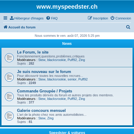
www.myspeedster.ch
Hébergeur d'images
FAQ
Inscription
Connexion
R
Accueil du forum
e
Nous sommes le ven. août 07, 2026 5:25 pm
c
News
h
Le Forum, le site
e
Fonctionnement,questions,problèmes,critiques
Modérateurs :
Stew
,
blacksrookie
,
Puff92
,
Zing
r
Sujets :
282
c
Je suis nouveau sur le forum
Pour découvrir toutes les nouvelles recrues...
h
Modérateurs :
Stew
,
blacksrookie
,
senior
,
Puff92
Sujets :
2249
e
Commande Groupée / Projets
r
Tous les produits dérivés du forum et autres projets des membres.
Modérateurs :
Stew
,
blacksrookie
,
Puff92
,
Zing
Sujets :
377
Galerie concours mensuel
L'art de la photo chez nos amis automobilistes...
Modérateurs :
Stew
,
Zing
Sujets :
81
Speedster & voitures