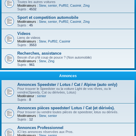
Toutes les autres voitures
Modérateurs :
Stew
,
senior
,
Puff92
,
Casimir
,
Zing
Sujets :
4532
Sport et competition automobile
Modérateurs :
Stew
,
senior
,
Puff92
,
Casimir
,
Zing
Sujets :
45
Videos
Liens de videos
Modérateurs :
Stew
,
Puff92
,
Casimir
Sujets :
3553
Recherches, assistance
Besoin d'un p'tit coup de pouce ? (Non automobile)
Modérateurs :
Stew
,
Zing
Sujets :
961
Annonces
Annonces Speedster / Lotus / Cat / Alpine (auto only)
Pour trouver le Speedster ou la voiture Light de vos rêves, ou le
vendre(Speedy, Cat ou dérivées, Lotus)
Modérateur :
senior
Sujets :
8
Annonces pièces speedster/ Lotus / Cat (et dérivés).
Pour trouver ou vendre toutes pièces de speedster, lotus ou dérivés.
Modérateurs :
Stew
,
senior
Sujets :
12
Annonces Professionnel
ICI les annonces réservées aux Pros.
Modérateurs :
Stew
,
senior