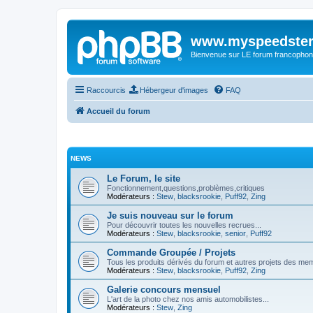
www.myspeedster
Bienvenue sur LE forum francophon
Raccourcis
Hébergeur d'images
FAQ
Accueil du forum
NEWS
Le Forum, le site
Fonctionnement,questions,problèmes,critiques
Modérateurs :
Stew
,
blacksrookie
,
Puff92
,
Zing
Je suis nouveau sur le forum
Pour découvrir toutes les nouvelles recrues...
Modérateurs :
Stew
,
blacksrookie
,
senior
,
Puff92
Commande Groupée / Projets
Tous les produits dérivés du forum et autres projets des me
Modérateurs :
Stew
,
blacksrookie
,
Puff92
,
Zing
Galerie concours mensuel
L'art de la photo chez nos amis automobilistes...
Modérateurs :
Stew
,
Zing