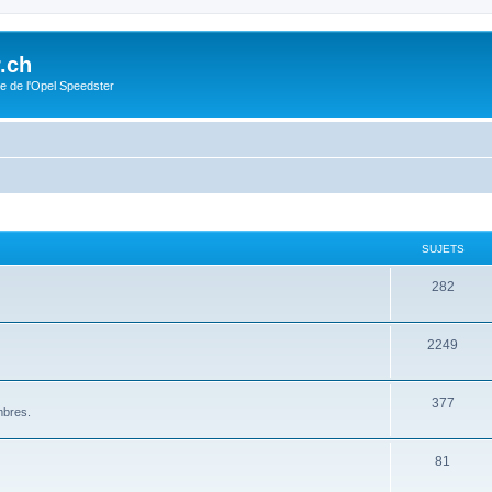
.ch
e de l'Opel Speedster
SUJETS
282
2249
377
mbres.
81