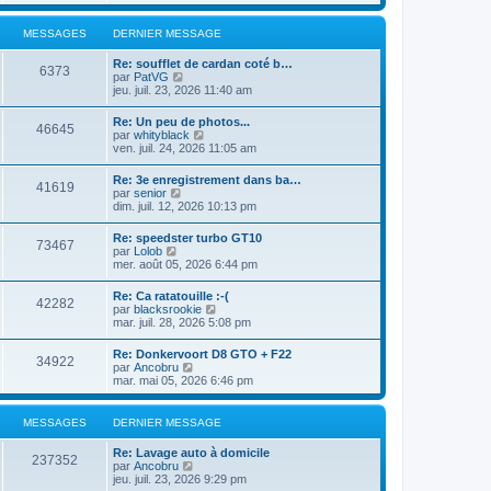
n
d
e
e
s
e
r
r
u
r
MESSAGES
DERNIER MESSAGE
l
m
l
n
e
e
t
i
d
s
Re: soufflet de cardan coté b…
e
e
6373
e
C
s
par
PatVG
r
r
r
o
a
jeu. juil. 23, 2026 11:40 am
l
m
n
n
g
e
e
i
s
e
d
s
Re: Un peu de photos...
e
46645
u
e
C
s
par
whityblack
r
l
r
o
a
ven. juil. 24, 2026 11:05 am
m
t
n
n
g
e
e
i
s
e
s
Re: 3e enregistrement dans ba…
r
e
41619
u
s
C
par
senior
l
r
l
a
o
dim. juil. 12, 2026 10:13 pm
e
m
t
g
n
d
e
e
e
s
e
s
Re: speedster turbo GT10
r
73467
u
r
C
s
par
Lolob
l
l
n
o
a
mer. août 05, 2026 6:44 pm
e
t
i
n
g
d
e
e
s
e
e
Re: Ca ratatouille :-(
r
r
42282
u
r
C
par
blacksrookie
l
m
l
n
o
mar. juil. 28, 2026 5:08 pm
e
e
t
i
n
d
s
e
e
s
e
s
Re: Donkervoort D8 GTO + F22
r
r
34922
u
r
a
C
par
Ancobru
l
m
l
n
g
o
mar. mai 05, 2026 6:46 pm
e
e
t
i
e
n
d
s
e
e
s
e
s
r
r
u
r
MESSAGES
DERNIER MESSAGE
a
l
m
l
n
g
e
e
t
i
e
Re: Lavage auto à domicile
d
s
e
237352
e
C
par
Ancobru
e
s
r
r
o
jeu. juil. 23, 2026 9:29 pm
r
a
l
m