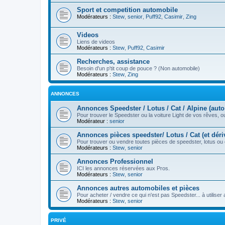
Sport et competition automobile
Modérateurs :
Stew
,
senior
,
Puff92
,
Casimir
,
Zing
Videos
Liens de videos
Modérateurs :
Stew
,
Puff92
,
Casimir
Recherches, assistance
Besoin d'un p'tit coup de pouce ? (Non automobile)
Modérateurs :
Stew
,
Zing
ANNONCES
Annonces Speedster / Lotus / Cat / Alpine (auto
Pour trouver le Speedster ou la voiture Light de vos rêves, 
Modérateur :
senior
Annonces pièces speedster/ Lotus / Cat (et déri
Pour trouver ou vendre toutes pièces de speedster, lotus ou 
Modérateurs :
Stew
,
senior
Annonces Professionnel
ICI les annonces réservées aux Pros.
Modérateurs :
Stew
,
senior
Annonces autres automobiles et pièces
Pour acheter / vendre ce qui n'est pas Speedster... à utiliser
Modérateurs :
Stew
,
senior
PRIVÉ