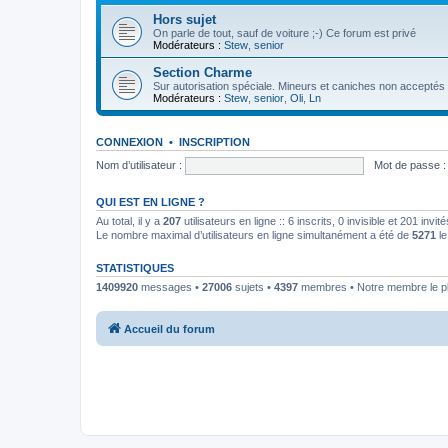
Hors sujet
On parle de tout, sauf de voiture ;-) Ce forum est privé
Modérateurs :
Stew
,
senior
Section Charme
Sur autorisation spéciale. Mineurs et caniches non acceptés
Modérateurs :
Stew
,
senior
,
Oli
,
Ln
CONNEXION
•
INSCRIPTION
Nom d’utilisateur :
Mot de passe :
QUI EST EN LIGNE ?
Au total, il y a
207
utilisateurs en ligne :: 6 inscrits, 0 invisible et 201 inv
Le nombre maximal d’utilisateurs en ligne simultanément a été de
5271
le
STATISTIQUES
1409920
messages •
27006
sujets •
4397
membres • Notre membre le pl
Accueil du forum