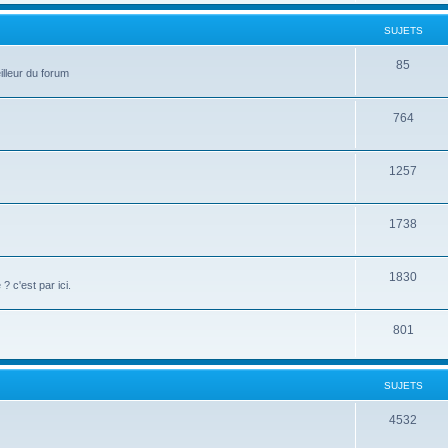
SUJETS
85
illeur du forum
764
1257
1738
1830
c'est par ici.
801
SUJETS
4532