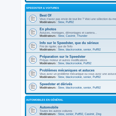
SPEEDSTER & VOITURES
Best Of
Vous n'avez pas envie de tout lire ? Voici une sélection du me
Modérateurs :
Stew
,
Puff92
En photos
Astuces, montages, démontages et caetera...
Modérateurs :
Stew
,
Casimir
,
Thunder
Info sur le Speedster, que du sérieux
Fini de rigoler, que de l'info
Modérateurs :
Stew
,
blacksrookie
,
senior
,
Puff92
Préparation sur le Speedster
Prépas moteur et autres modifications
Modérateurs :
Stew
,
blacksrookie
,
Puff92
Problèmes mécaniques et astuces
Vous avez un problème mécanique ou vous avez une astuce ? 
Modérateurs :
Stew
,
blacksrookie
,
senior
,
Puff92
Speedster et dérivés
Modérateurs :
Stew
,
blacksrookie
,
senior
,
Puff92
AUTOMOBILES EN GÉNÉRAL
Automobile
Toutes les autres voitures
Modérateurs :
Stew
,
senior
,
Puff92
,
Casimir
,
Zing