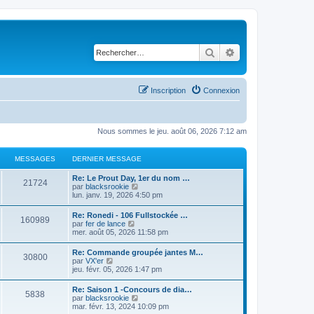
Rechercher
Recherche avancé
Inscription
Connexion
Nous sommes le jeu. août 06, 2026 7:12 am
MESSAGES
DERNIER MESSAGE
Re: Le Prout Day, 1er du nom …
21724
C
par
blacksrookie
o
lun. janv. 19, 2026 4:50 pm
n
s
Re: Ronedi - 106 Fullstockée …
160989
u
C
par
fer de lance
l
o
mer. août 05, 2026 11:58 pm
t
n
e
s
Re: Commande groupée jantes M…
r
30800
u
C
par
VX'er
l
l
o
jeu. févr. 05, 2026 1:47 pm
e
t
n
d
e
s
e
Re: Saison 1 -Concours de dia…
r
5838
u
r
C
par
blacksrookie
l
l
n
o
mar. févr. 13, 2024 10:09 pm
e
t
i