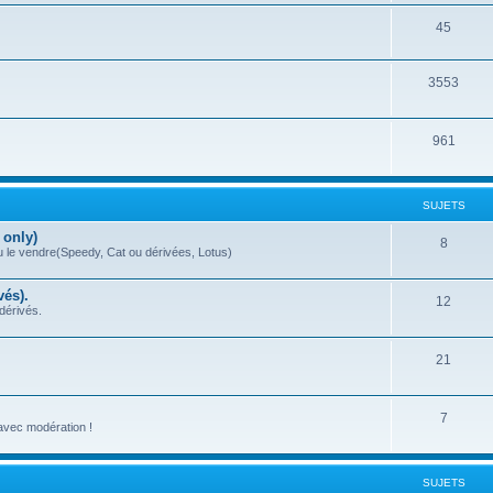
45
3553
961
SUJETS
 only)
8
ou le vendre(Speedy, Cat ou dérivées, Lotus)
vés).
12
dérivés.
21
7
 avec modération !
SUJETS