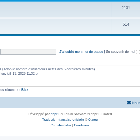
2131
514
J’ai oublié mon mot de passe
|
Se souvenir de moi
ités (selon le nombre d’utilisateurs actifs des 5 dernières minutes)
 lun. juil. 13, 2026 11:32 pm
us récent est
Bizz
Nous
Développé par
phpBB
® Forum Software © phpBB Limited
Traduction française officielle
©
Qiaeru
Confidentialité
|
Conditions