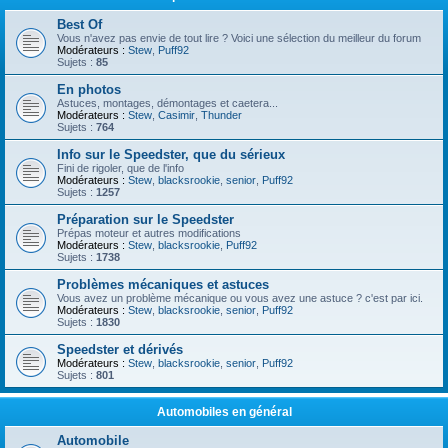
Best Of
Vous n'avez pas envie de tout lire ? Voici une sélection du meilleur du forum
Modérateurs :
Stew
,
Puff92
Sujets :
85
En photos
Astuces, montages, démontages et caetera...
Modérateurs :
Stew
,
Casimir
,
Thunder
Sujets :
764
Info sur le Speedster, que du sérieux
Fini de rigoler, que de l'info
Modérateurs :
Stew
,
blacksrookie
,
senior
,
Puff92
Sujets :
1257
Préparation sur le Speedster
Prépas moteur et autres modifications
Modérateurs :
Stew
,
blacksrookie
,
Puff92
Sujets :
1738
Problèmes mécaniques et astuces
Vous avez un problème mécanique ou vous avez une astuce ? c'est par ici.
Modérateurs :
Stew
,
blacksrookie
,
senior
,
Puff92
Sujets :
1830
Speedster et dérivés
Modérateurs :
Stew
,
blacksrookie
,
senior
,
Puff92
Sujets :
801
Automobiles en général
Automobile