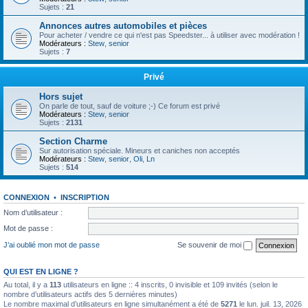
Sujets :
21
Annonces autres automobiles et pièces
Pour acheter / vendre ce qui n'est pas Speedster... à utiliser avec modération !
Modérateurs :
Stew
,
senior
Sujets :
7
Privé
Hors sujet
On parle de tout, sauf de voiture ;-) Ce forum est privé
Modérateurs :
Stew
,
senior
Sujets :
2131
Section Charme
Sur autorisation spéciale. Mineurs et caniches non acceptés
Modérateurs :
Stew
,
senior
,
Oli
,
Ln
Sujets :
514
CONNEXION
•
INSCRIPTION
Nom d’utilisateur :
Mot de passe :
J’ai oublié mon mot de passe
Se souvenir de moi
QUI EST EN LIGNE ?
Au total, il y a
113
utilisateurs en ligne :: 4 inscrits, 0 invisible et 109 invités (selon le
nombre d’utilisateurs actifs des 5 dernières minutes)
Le nombre maximal d’utilisateurs en ligne simultanément a été de
5271
le lun. juil. 13, 2026