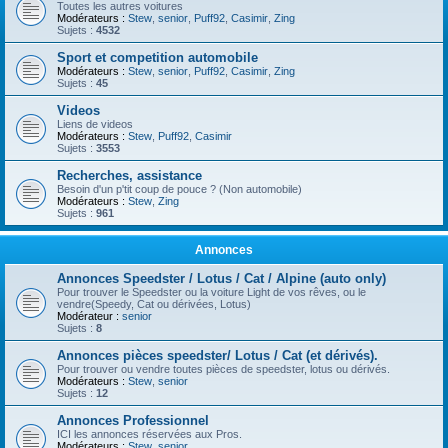
Toutes les autres voitures
Modérateurs :
Stew
,
senior
,
Puff92
,
Casimir
,
Zing
Sujets :
4532
Sport et competition automobile
Modérateurs :
Stew
,
senior
,
Puff92
,
Casimir
,
Zing
Sujets :
45
Videos
Liens de videos
Modérateurs :
Stew
,
Puff92
,
Casimir
Sujets :
3553
Recherches, assistance
Besoin d'un p'tit coup de pouce ? (Non automobile)
Modérateurs :
Stew
,
Zing
Sujets :
961
Annonces
Annonces Speedster / Lotus / Cat / Alpine (auto only)
Pour trouver le Speedster ou la voiture Light de vos rêves, ou le
vendre(Speedy, Cat ou dérivées, Lotus)
Modérateur :
senior
Sujets :
8
Annonces pièces speedster/ Lotus / Cat (et dérivés).
Pour trouver ou vendre toutes pièces de speedster, lotus ou dérivés.
Modérateurs :
Stew
,
senior
Sujets :
12
Annonces Professionnel
ICI les annonces réservées aux Pros.
Modérateurs :
Stew
,
senior