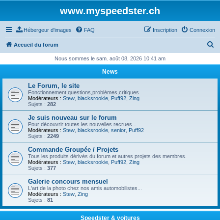
www.myspeedster.ch
Hébergeur d'images
FAQ
Inscription
Connexion
R
Accueil du forum
e
Nous sommes le sam. août 08, 2026 10:41 am
c
News
h
Le Forum, le site
e
Fonctionnement,questions,problèmes,critiques
Modérateurs :
Stew
,
blacksrookie
,
Puff92
,
Zing
r
Sujets :
282
c
Je suis nouveau sur le forum
Pour découvrir toutes les nouvelles recrues...
h
Modérateurs :
Stew
,
blacksrookie
,
senior
,
Puff92
Sujets :
2249
e
Commande Groupée / Projets
r
Tous les produits dérivés du forum et autres projets des membres.
Modérateurs :
Stew
,
blacksrookie
,
Puff92
,
Zing
Sujets :
377
Galerie concours mensuel
L'art de la photo chez nos amis automobilistes...
Modérateurs :
Stew
,
Zing
Sujets :
81
Speedster & voitures