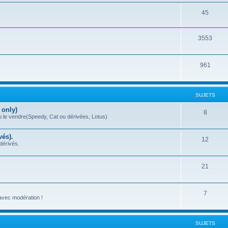
45
3553
961
SUJETS
 only)
8
ou le vendre(Speedy, Cat ou dérivées, Lotus)
vés).
12
dérivés.
21
7
 avec modération !
SUJETS