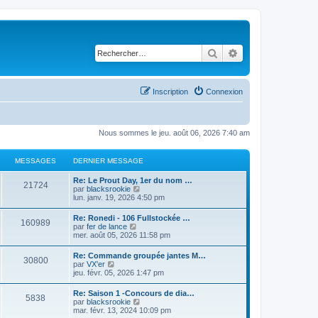
Rechercher
Recherche avancé
Inscription
Connexion
Nous sommes le jeu. août 06, 2026 7:40 am
MESSAGES
DERNIER MESSAGE
Re: Le Prout Day, 1er du nom …
21724
C
par
blacksrookie
o
lun. janv. 19, 2026 4:50 pm
n
s
Re: Ronedi - 106 Fullstockée …
160989
u
C
par
fer de lance
l
o
mer. août 05, 2026 11:58 pm
t
n
e
s
Re: Commande groupée jantes M…
r
30800
u
C
par
VX'er
l
l
o
jeu. févr. 05, 2026 1:47 pm
e
t
n
d
e
s
e
Re: Saison 1 -Concours de dia…
r
5838
u
r
C
par
blacksrookie
l
l
n
o
mar. févr. 13, 2024 10:09 pm
e
t
i