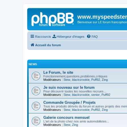
www.myspeedster
Bienvenue sur LE forum francophon
Raccourcis
Hébergeur d'images
FAQ
Accueil du forum
NEWS
Le Forum, le site
Fonctionnement,questions,problèmes,critiques
Modérateurs :
Stew
,
blacksrookie
,
Puff92
,
Zing
Je suis nouveau sur le forum
Pour découvrir toutes les nouvelles recrues...
Modérateurs :
Stew
,
blacksrookie
,
senior
,
Puff92
Commande Groupée / Projets
Tous les produits dérivés du forum et autres projets des me
Modérateurs :
Stew
,
blacksrookie
,
Puff92
,
Zing
Galerie concours mensuel
L'art de la photo chez nos amis automobilistes...
Modérateurs :
Stew
,
Zing