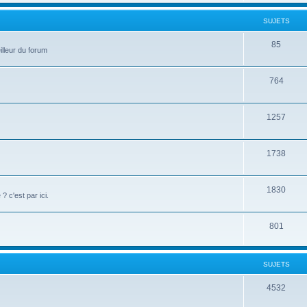
SUJETS
85
illeur du forum
764
1257
1738
1830
c'est par ici.
801
SUJETS
4532