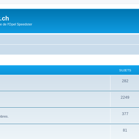
.ch
e de l'Opel Speedster
SUJETS
282
2249
377
mbres.
81