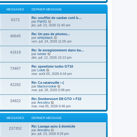
n
d
e
e
s
e
r
r
u
r
MESSAGES
DERNIER MESSAGE
l
m
l
n
e
e
t
i
d
s
Re: soufflet de cardan coté b…
e
e
6373
e
C
s
par
PatVG
r
r
r
o
a
jeu. juil. 23, 2026 11:40 am
l
m
n
n
g
e
e
i
s
e
d
s
Re: Un peu de photos...
e
46645
u
e
C
s
par
whityblack
r
l
r
o
a
ven. juil. 24, 2026 11:05 am
m
t
n
n
g
e
e
i
s
e
s
Re: 3e enregistrement dans ba…
r
e
41619
u
s
C
par
senior
l
r
l
a
o
dim. juil. 12, 2026 10:13 pm
e
m
t
g
n
d
e
e
e
s
e
s
Re: speedster turbo GT10
r
73467
u
r
C
s
par
Lolob
l
l
n
o
a
mer. août 05, 2026 6:44 pm
e
t
i
n
g
d
e
e
s
e
e
Re: Ca ratatouille :-(
r
r
42282
u
r
C
par
blacksrookie
l
m
l
n
o
mar. juil. 28, 2026 5:08 pm
e
e
t
i
n
d
s
e
e
s
e
s
Re: Donkervoort D8 GTO + F22
r
r
34922
u
r
a
C
par
Ancobru
l
m
l
n
g
o
mar. mai 05, 2026 6:46 pm
e
e
t
i
e
n
d
s
e
e
s
e
s
r
r
u
r
MESSAGES
DERNIER MESSAGE
a
l
m
l
n
g
e
e
t
i
e
Re: Lavage auto à domicile
d
s
e
237352
e
C
par
Ancobru
e
s
r
r
o
jeu. juil. 23, 2026 9:29 pm
r
a
l
m