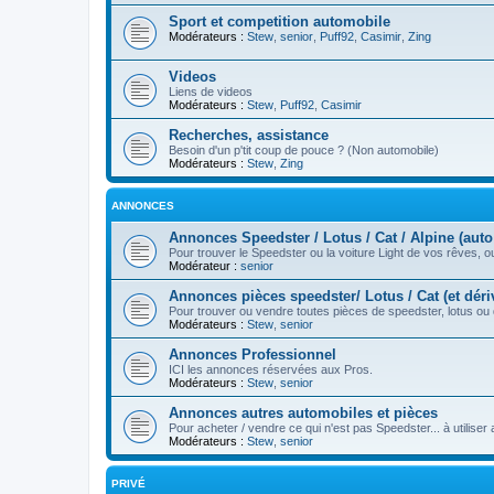
Sport et competition automobile
Modérateurs :
Stew
,
senior
,
Puff92
,
Casimir
,
Zing
Videos
Liens de videos
Modérateurs :
Stew
,
Puff92
,
Casimir
Recherches, assistance
Besoin d'un p'tit coup de pouce ? (Non automobile)
Modérateurs :
Stew
,
Zing
ANNONCES
Annonces Speedster / Lotus / Cat / Alpine (auto
Pour trouver le Speedster ou la voiture Light de vos rêves, 
Modérateur :
senior
Annonces pièces speedster/ Lotus / Cat (et déri
Pour trouver ou vendre toutes pièces de speedster, lotus ou 
Modérateurs :
Stew
,
senior
Annonces Professionnel
ICI les annonces réservées aux Pros.
Modérateurs :
Stew
,
senior
Annonces autres automobiles et pièces
Pour acheter / vendre ce qui n'est pas Speedster... à utiliser
Modérateurs :
Stew
,
senior
PRIVÉ