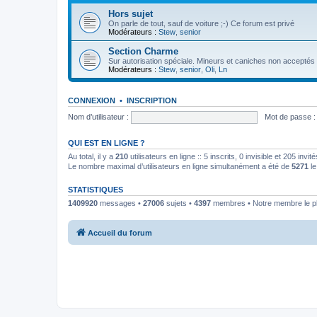
Hors sujet
On parle de tout, sauf de voiture ;-) Ce forum est privé
Modérateurs :
Stew
,
senior
Section Charme
Sur autorisation spéciale. Mineurs et caniches non acceptés
Modérateurs :
Stew
,
senior
,
Oli
,
Ln
CONNEXION
•
INSCRIPTION
Nom d’utilisateur :
Mot de passe :
QUI EST EN LIGNE ?
Au total, il y a
210
utilisateurs en ligne :: 5 inscrits, 0 invisible et 205 inv
Le nombre maximal d’utilisateurs en ligne simultanément a été de
5271
le
STATISTIQUES
1409920
messages •
27006
sujets •
4397
membres • Notre membre le pl
Accueil du forum