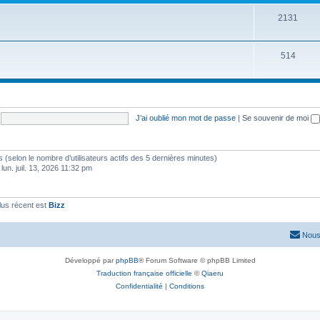
2131
514
J’ai oublié mon mot de passe
|
Se souvenir de moi
ités (selon le nombre d’utilisateurs actifs des 5 dernières minutes)
 lun. juil. 13, 2026 11:32 pm
us récent est
Bizz
Nous
Développé par
phpBB
® Forum Software © phpBB Limited
Traduction française officielle
©
Qiaeru
Confidentialité
|
Conditions