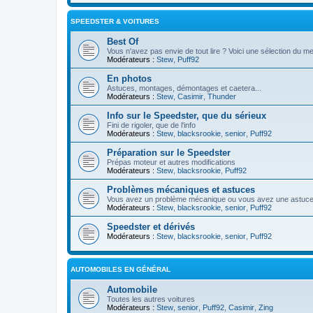
SPEEDSTER & VOITURES
Best Of
Vous n'avez pas envie de tout lire ? Voici une sélection du me
Modérateurs :
Stew
,
Puff92
En photos
Astuces, montages, démontages et caetera...
Modérateurs :
Stew
,
Casimir
,
Thunder
Info sur le Speedster, que du sérieux
Fini de rigoler, que de l'info
Modérateurs :
Stew
,
blacksrookie
,
senior
,
Puff92
Préparation sur le Speedster
Prépas moteur et autres modifications
Modérateurs :
Stew
,
blacksrookie
,
Puff92
Problèmes mécaniques et astuces
Vous avez un problème mécanique ou vous avez une astuce ? 
Modérateurs :
Stew
,
blacksrookie
,
senior
,
Puff92
Speedster et dérivés
Modérateurs :
Stew
,
blacksrookie
,
senior
,
Puff92
AUTOMOBILES EN GÉNÉRAL
Automobile
Toutes les autres voitures
Modérateurs :
Stew
,
senior
,
Puff92
,
Casimir
,
Zing