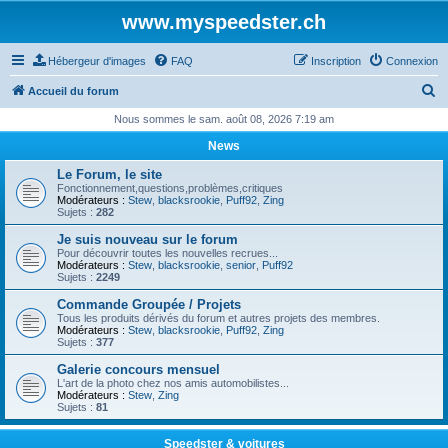
www.myspeedster.ch
Hébergeur d'images
FAQ
Inscription
Connexion
R
Accueil du forum
e
Nous sommes le sam. août 08, 2026 7:19 am
c
News
h
Le Forum, le site
e
Fonctionnement,questions,problèmes,critiques
Modérateurs :
Stew
,
blacksrookie
,
Puff92
,
Zing
r
Sujets :
282
c
Je suis nouveau sur le forum
Pour découvrir toutes les nouvelles recrues...
h
Modérateurs :
Stew
,
blacksrookie
,
senior
,
Puff92
Sujets :
2249
e
Commande Groupée / Projets
r
Tous les produits dérivés du forum et autres projets des membres.
Modérateurs :
Stew
,
blacksrookie
,
Puff92
,
Zing
Sujets :
377
Galerie concours mensuel
L'art de la photo chez nos amis automobilistes...
Modérateurs :
Stew
,
Zing
Sujets :
81
Speedster & voitures