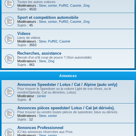
Toutes les autres voitures
Modérateurs :
Stew
,
senior
,
Puff92
,
Casimir
,
Zing
Sujets :
4532
Sport et competition automobile
Modérateurs :
Stew
,
senior
,
Puff92
,
Casimir
,
Zing
Sujets :
45
Videos
Liens de videos
Modérateurs :
Stew
,
Puff92
,
Casimir
Sujets :
3553
Recherches, assistance
Besoin d'un p'tit coup de pouce ? (Non automobile)
Modérateurs :
Stew
,
Zing
Sujets :
961
Annonces
Annonces Speedster / Lotus / Cat / Alpine (auto only)
Pour trouver le Speedster ou la voiture Light de vos rêves, ou le
vendre(Speedy, Cat ou dérivées, Lotus)
Modérateur :
senior
Sujets :
8
Annonces pièces speedster/ Lotus / Cat (et dérivés).
Pour trouver ou vendre toutes pièces de speedster, lotus ou dérivés.
Modérateurs :
Stew
,
senior
Sujets :
12
Annonces Professionnel
ICI les annonces réservées aux Pros.
Modérateurs :
Stew
,
senior