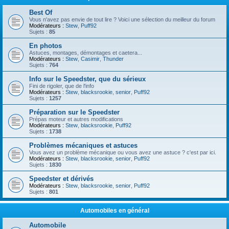
Best Of
Vous n'avez pas envie de tout lire ? Voici une sélection du meilleur du forum
Modérateurs :
Stew
,
Puff92
Sujets :
85
En photos
Astuces, montages, démontages et caetera...
Modérateurs :
Stew
,
Casimir
,
Thunder
Sujets :
764
Info sur le Speedster, que du sérieux
Fini de rigoler, que de l'info
Modérateurs :
Stew
,
blacksrookie
,
senior
,
Puff92
Sujets :
1257
Préparation sur le Speedster
Prépas moteur et autres modifications
Modérateurs :
Stew
,
blacksrookie
,
Puff92
Sujets :
1738
Problèmes mécaniques et astuces
Vous avez un problème mécanique ou vous avez une astuce ? c'est par ici.
Modérateurs :
Stew
,
blacksrookie
,
senior
,
Puff92
Sujets :
1830
Speedster et dérivés
Modérateurs :
Stew
,
blacksrookie
,
senior
,
Puff92
Sujets :
801
Automobiles en général
Automobile