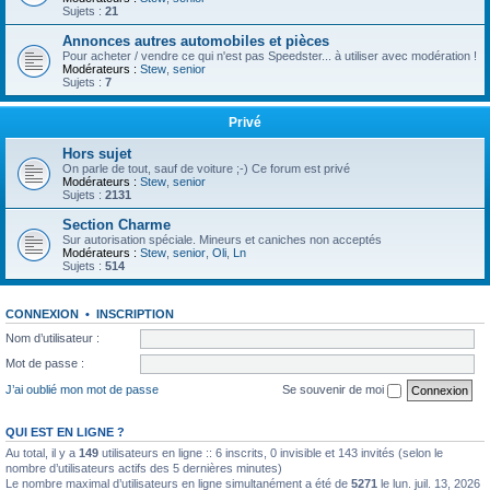
Sujets :
21
Annonces autres automobiles et pièces
Pour acheter / vendre ce qui n'est pas Speedster... à utiliser avec modération !
Modérateurs :
Stew
,
senior
Sujets :
7
Privé
Hors sujet
On parle de tout, sauf de voiture ;-) Ce forum est privé
Modérateurs :
Stew
,
senior
Sujets :
2131
Section Charme
Sur autorisation spéciale. Mineurs et caniches non acceptés
Modérateurs :
Stew
,
senior
,
Oli
,
Ln
Sujets :
514
CONNEXION
•
INSCRIPTION
Nom d’utilisateur :
Mot de passe :
J’ai oublié mon mot de passe
Se souvenir de moi
QUI EST EN LIGNE ?
Au total, il y a
149
utilisateurs en ligne :: 6 inscrits, 0 invisible et 143 invités (selon le
nombre d’utilisateurs actifs des 5 dernières minutes)
Le nombre maximal d’utilisateurs en ligne simultanément a été de
5271
le lun. juil. 13, 2026