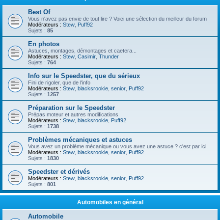
Best Of
Vous n'avez pas envie de tout lire ? Voici une sélection du meilleur du forum
Modérateurs :
Stew
,
Puff92
Sujets :
85
En photos
Astuces, montages, démontages et caetera...
Modérateurs :
Stew
,
Casimir
,
Thunder
Sujets :
764
Info sur le Speedster, que du sérieux
Fini de rigoler, que de l'info
Modérateurs :
Stew
,
blacksrookie
,
senior
,
Puff92
Sujets :
1257
Préparation sur le Speedster
Prépas moteur et autres modifications
Modérateurs :
Stew
,
blacksrookie
,
Puff92
Sujets :
1738
Problèmes mécaniques et astuces
Vous avez un problème mécanique ou vous avez une astuce ? c'est par ici.
Modérateurs :
Stew
,
blacksrookie
,
senior
,
Puff92
Sujets :
1830
Speedster et dérivés
Modérateurs :
Stew
,
blacksrookie
,
senior
,
Puff92
Sujets :
801
Automobiles en général
Automobile