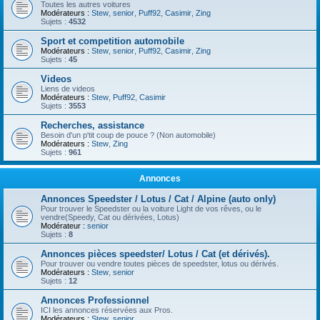
Toutes les autres voitures
Modérateurs :
Stew
,
senior
,
Puff92
,
Casimir
,
Zing
Sujets :
4532
Sport et competition automobile
Modérateurs :
Stew
,
senior
,
Puff92
,
Casimir
,
Zing
Sujets :
45
Videos
Liens de videos
Modérateurs :
Stew
,
Puff92
,
Casimir
Sujets :
3553
Recherches, assistance
Besoin d'un p'tit coup de pouce ? (Non automobile)
Modérateurs :
Stew
,
Zing
Sujets :
961
Annonces
Annonces Speedster / Lotus / Cat / Alpine (auto only)
Pour trouver le Speedster ou la voiture Light de vos rêves, ou le
vendre(Speedy, Cat ou dérivées, Lotus)
Modérateur :
senior
Sujets :
8
Annonces pièces speedster/ Lotus / Cat (et dérivés).
Pour trouver ou vendre toutes pièces de speedster, lotus ou dérivés.
Modérateurs :
Stew
,
senior
Sujets :
12
Annonces Professionnel
ICI les annonces réservées aux Pros.
Modérateurs :
Stew
,
senior