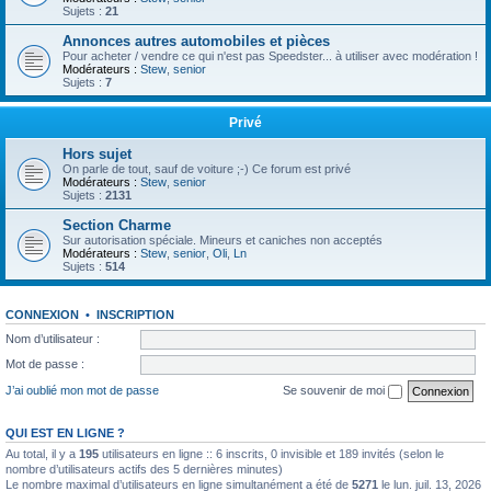
Sujets :
21
Annonces autres automobiles et pièces
Pour acheter / vendre ce qui n'est pas Speedster... à utiliser avec modération !
Modérateurs :
Stew
,
senior
Sujets :
7
Privé
Hors sujet
On parle de tout, sauf de voiture ;-) Ce forum est privé
Modérateurs :
Stew
,
senior
Sujets :
2131
Section Charme
Sur autorisation spéciale. Mineurs et caniches non acceptés
Modérateurs :
Stew
,
senior
,
Oli
,
Ln
Sujets :
514
CONNEXION
•
INSCRIPTION
Nom d’utilisateur :
Mot de passe :
J’ai oublié mon mot de passe
Se souvenir de moi
QUI EST EN LIGNE ?
Au total, il y a
195
utilisateurs en ligne :: 6 inscrits, 0 invisible et 189 invités (selon le
nombre d’utilisateurs actifs des 5 dernières minutes)
Le nombre maximal d’utilisateurs en ligne simultanément a été de
5271
le lun. juil. 13, 2026