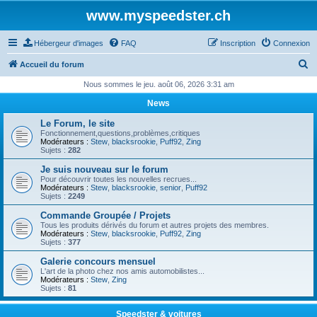
www.myspeedster.ch
Hébergeur d'images
FAQ
Inscription
Connexion
R
Accueil du forum
e
Nous sommes le jeu. août 06, 2026 3:31 am
c
News
h
Le Forum, le site
e
Fonctionnement,questions,problèmes,critiques
Modérateurs :
Stew
,
blacksrookie
,
Puff92
,
Zing
r
Sujets :
282
c
Je suis nouveau sur le forum
Pour découvrir toutes les nouvelles recrues...
h
Modérateurs :
Stew
,
blacksrookie
,
senior
,
Puff92
Sujets :
2249
e
Commande Groupée / Projets
r
Tous les produits dérivés du forum et autres projets des membres.
Modérateurs :
Stew
,
blacksrookie
,
Puff92
,
Zing
Sujets :
377
Galerie concours mensuel
L'art de la photo chez nos amis automobilistes...
Modérateurs :
Stew
,
Zing
Sujets :
81
Speedster & voitures