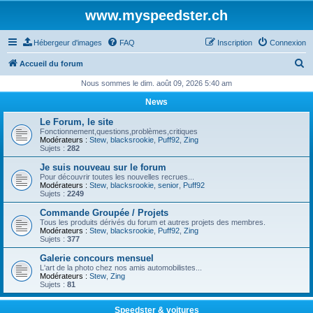
www.myspeedster.ch
Hébergeur d'images
FAQ
Inscription
Connexion
R
Accueil du forum
e
Nous sommes le dim. août 09, 2026 5:40 am
c
News
h
Le Forum, le site
e
Fonctionnement,questions,problèmes,critiques
Modérateurs :
Stew
,
blacksrookie
,
Puff92
,
Zing
r
Sujets :
282
c
Je suis nouveau sur le forum
Pour découvrir toutes les nouvelles recrues...
h
Modérateurs :
Stew
,
blacksrookie
,
senior
,
Puff92
Sujets :
2249
e
Commande Groupée / Projets
r
Tous les produits dérivés du forum et autres projets des membres.
Modérateurs :
Stew
,
blacksrookie
,
Puff92
,
Zing
Sujets :
377
Galerie concours mensuel
L'art de la photo chez nos amis automobilistes...
Modérateurs :
Stew
,
Zing
Sujets :
81
Speedster & voitures