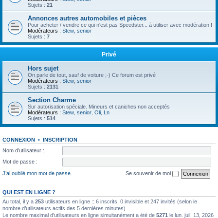
Sujets :
21
Annonces autres automobiles et pièces
Pour acheter / vendre ce qui n'est pas Speedster... à utiliser avec modération !
Modérateurs :
Stew
,
senior
Sujets :
7
Privé
Hors sujet
On parle de tout, sauf de voiture ;-) Ce forum est privé
Modérateurs :
Stew
,
senior
Sujets :
2131
Section Charme
Sur autorisation spéciale. Mineurs et caniches non acceptés
Modérateurs :
Stew
,
senior
,
Oli
,
Ln
Sujets :
514
CONNEXION
•
INSCRIPTION
Nom d’utilisateur :
Mot de passe :
J’ai oublié mon mot de passe
Se souvenir de moi
QUI EST EN LIGNE ?
Au total, il y a
253
utilisateurs en ligne :: 6 inscrits, 0 invisible et 247 invités (selon le
nombre d’utilisateurs actifs des 5 dernières minutes)
Le nombre maximal d’utilisateurs en ligne simultanément a été de
5271
le lun. juil. 13, 2026