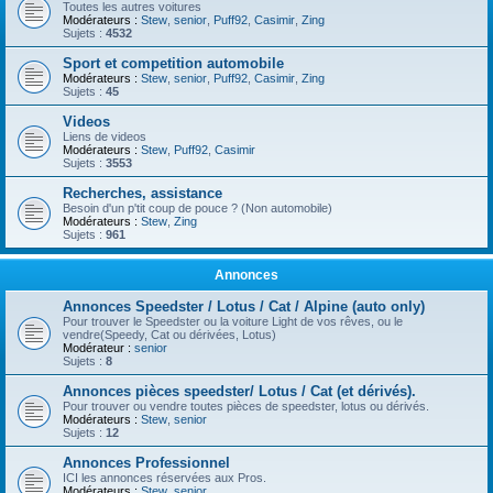
Toutes les autres voitures
Modérateurs :
Stew
,
senior
,
Puff92
,
Casimir
,
Zing
Sujets :
4532
Sport et competition automobile
Modérateurs :
Stew
,
senior
,
Puff92
,
Casimir
,
Zing
Sujets :
45
Videos
Liens de videos
Modérateurs :
Stew
,
Puff92
,
Casimir
Sujets :
3553
Recherches, assistance
Besoin d'un p'tit coup de pouce ? (Non automobile)
Modérateurs :
Stew
,
Zing
Sujets :
961
Annonces
Annonces Speedster / Lotus / Cat / Alpine (auto only)
Pour trouver le Speedster ou la voiture Light de vos rêves, ou le
vendre(Speedy, Cat ou dérivées, Lotus)
Modérateur :
senior
Sujets :
8
Annonces pièces speedster/ Lotus / Cat (et dérivés).
Pour trouver ou vendre toutes pièces de speedster, lotus ou dérivés.
Modérateurs :
Stew
,
senior
Sujets :
12
Annonces Professionnel
ICI les annonces réservées aux Pros.
Modérateurs :
Stew
,
senior