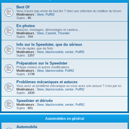
Best Of
Vous n'avez pas envie de tout lire ? Voici une sélection du meilleur du forum
Modérateurs :
Stew
,
Puff92
Sujets :
85
En photos
Astuces, montages, démontages et caetera...
Modérateurs :
Stew
,
Casimir
,
Thunder
Sujets :
764
Info sur le Speedster, que du sérieux
Fini de rigoler, que de l'info
Modérateurs :
Stew
,
blacksrookie
,
senior
,
Puff92
Sujets :
1257
Préparation sur le Speedster
Prépas moteur et autres modifications
Modérateurs :
Stew
,
blacksrookie
,
Puff92
Sujets :
1738
Problèmes mécaniques et astuces
Vous avez un problème mécanique ou vous avez une astuce ? c'est par ici.
Modérateurs :
Stew
,
blacksrookie
,
senior
,
Puff92
Sujets :
1830
Speedster et dérivés
Modérateurs :
Stew
,
blacksrookie
,
senior
,
Puff92
Sujets :
801
Automobiles en général
Automobile