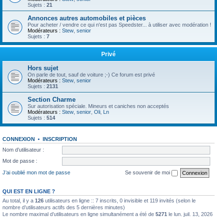
Sujets :
21
Annonces autres automobiles et pièces
Pour acheter / vendre ce qui n'est pas Speedster... à utiliser avec modération !
Modérateurs :
Stew
,
senior
Sujets :
7
Privé
Hors sujet
On parle de tout, sauf de voiture ;-) Ce forum est privé
Modérateurs :
Stew
,
senior
Sujets :
2131
Section Charme
Sur autorisation spéciale. Mineurs et caniches non acceptés
Modérateurs :
Stew
,
senior
,
Oli
,
Ln
Sujets :
514
CONNEXION
•
INSCRIPTION
Nom d’utilisateur :
Mot de passe :
J’ai oublié mon mot de passe
Se souvenir de moi
QUI EST EN LIGNE ?
Au total, il y a
126
utilisateurs en ligne :: 7 inscrits, 0 invisible et 119 invités (selon le
nombre d’utilisateurs actifs des 5 dernières minutes)
Le nombre maximal d’utilisateurs en ligne simultanément a été de
5271
le lun. juil. 13, 2026