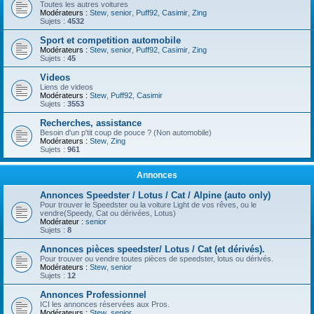
Toutes les autres voitures
Modérateurs :
Stew
,
senior
,
Puff92
,
Casimir
,
Zing
Sujets :
4532
Sport et competition automobile
Modérateurs :
Stew
,
senior
,
Puff92
,
Casimir
,
Zing
Sujets :
45
Videos
Liens de videos
Modérateurs :
Stew
,
Puff92
,
Casimir
Sujets :
3553
Recherches, assistance
Besoin d'un p'tit coup de pouce ? (Non automobile)
Modérateurs :
Stew
,
Zing
Sujets :
961
Annonces
Annonces Speedster / Lotus / Cat / Alpine (auto only)
Pour trouver le Speedster ou la voiture Light de vos rêves, ou le
vendre(Speedy, Cat ou dérivées, Lotus)
Modérateur :
senior
Sujets :
8
Annonces pièces speedster/ Lotus / Cat (et dérivés).
Pour trouver ou vendre toutes pièces de speedster, lotus ou dérivés.
Modérateurs :
Stew
,
senior
Sujets :
12
Annonces Professionnel
ICI les annonces réservées aux Pros.
Modérateurs :
Stew
,
senior