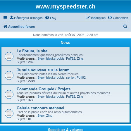
www.myspeedster.ch
Hébergeur d'images
FAQ
Inscription
Connexion
R
Accueil du forum
e
Nous sommes le ven. août 07, 2026 12:38 am
c
News
h
Le Forum, le site
e
Fonctionnement,questions,problèmes,critiques
Modérateurs :
Stew
,
blacksrookie
,
Puff92
,
Zing
r
Sujets :
282
c
Je suis nouveau sur le forum
Pour découvrir toutes les nouvelles recrues...
h
Modérateurs :
Stew
,
blacksrookie
,
senior
,
Puff92
Sujets :
2249
e
Commande Groupée / Projets
r
Tous les produits dérivés du forum et autres projets des membres.
Modérateurs :
Stew
,
blacksrookie
,
Puff92
,
Zing
Sujets :
377
Galerie concours mensuel
L'art de la photo chez nos amis automobilistes...
Modérateurs :
Stew
,
Zing
Sujets :
81
Speedster & voitures