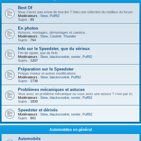
Best Of
Vous n'avez pas envie de tout lire ? Voici une sélection du meilleur du forum
Modérateurs :
Stew
,
Puff92
Sujets :
85
En photos
Astuces, montages, démontages et caetera...
Modérateurs :
Stew
,
Casimir
,
Thunder
Sujets :
764
Info sur le Speedster, que du sérieux
Fini de rigoler, que de l'info
Modérateurs :
Stew
,
blacksrookie
,
senior
,
Puff92
Sujets :
1257
Préparation sur le Speedster
Prépas moteur et autres modifications
Modérateurs :
Stew
,
blacksrookie
,
Puff92
Sujets :
1738
Problèmes mécaniques et astuces
Vous avez un problème mécanique ou vous avez une astuce ? c'est par ici.
Modérateurs :
Stew
,
blacksrookie
,
senior
,
Puff92
Sujets :
1830
Speedster et dérivés
Modérateurs :
Stew
,
blacksrookie
,
senior
,
Puff92
Sujets :
801
Automobiles en général
Automobile