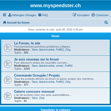
www.myspeedster.ch
Hébergeur d'images
FAQ
Inscription
Connexion
R
Accueil du forum
e
Nous sommes le sam. août 08, 2026 4:49 pm
c
News
h
Le Forum, le site
e
Fonctionnement,questions,problèmes,critiques
Modérateurs :
Stew
,
blacksrookie
,
Puff92
,
Zing
r
Sujets :
282
c
Je suis nouveau sur le forum
Pour découvrir toutes les nouvelles recrues...
h
Modérateurs :
Stew
,
blacksrookie
,
senior
,
Puff92
Sujets :
2249
e
Commande Groupée / Projets
r
Tous les produits dérivés du forum et autres projets des membres.
Modérateurs :
Stew
,
blacksrookie
,
Puff92
,
Zing
Sujets :
377
Galerie concours mensuel
L'art de la photo chez nos amis automobilistes...
Modérateurs :
Stew
,
Zing
Sujets :
81
Speedster & voitures