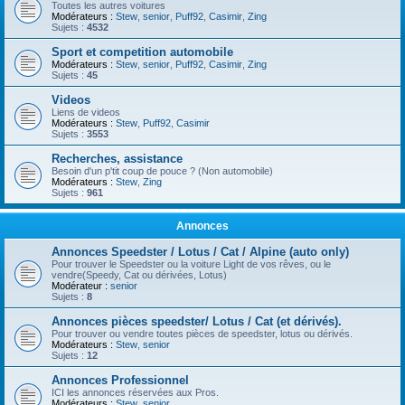
Toutes les autres voitures
Modérateurs :
Stew
,
senior
,
Puff92
,
Casimir
,
Zing
Sujets :
4532
Sport et competition automobile
Modérateurs :
Stew
,
senior
,
Puff92
,
Casimir
,
Zing
Sujets :
45
Videos
Liens de videos
Modérateurs :
Stew
,
Puff92
,
Casimir
Sujets :
3553
Recherches, assistance
Besoin d'un p'tit coup de pouce ? (Non automobile)
Modérateurs :
Stew
,
Zing
Sujets :
961
Annonces
Annonces Speedster / Lotus / Cat / Alpine (auto only)
Pour trouver le Speedster ou la voiture Light de vos rêves, ou le
vendre(Speedy, Cat ou dérivées, Lotus)
Modérateur :
senior
Sujets :
8
Annonces pièces speedster/ Lotus / Cat (et dérivés).
Pour trouver ou vendre toutes pièces de speedster, lotus ou dérivés.
Modérateurs :
Stew
,
senior
Sujets :
12
Annonces Professionnel
ICI les annonces réservées aux Pros.
Modérateurs :
Stew
,
senior