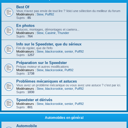
Best Of
Vous n'avez pas envie de tout lire ? Voici une sélection du meilleur du forum
Modérateurs :
Stew
,
Puff92
Sujets :
85
En photos
Astuces, montages, démontages et caetera...
Modérateurs :
Stew
,
Casimir
,
Thunder
Sujets :
764
Info sur le Speedster, que du sérieux
Fini de rigoler, que de l'info
Modérateurs :
Stew
,
blacksrookie
,
senior
,
Puff92
Sujets :
1257
Préparation sur le Speedster
Prépas moteur et autres modifications
Modérateurs :
Stew
,
blacksrookie
,
Puff92
Sujets :
1738
Problèmes mécaniques et astuces
Vous avez un problème mécanique ou vous avez une astuce ? c'est par ici.
Modérateurs :
Stew
,
blacksrookie
,
senior
,
Puff92
Sujets :
1830
Speedster et dérivés
Modérateurs :
Stew
,
blacksrookie
,
senior
,
Puff92
Sujets :
801
Automobiles en général
Automobile