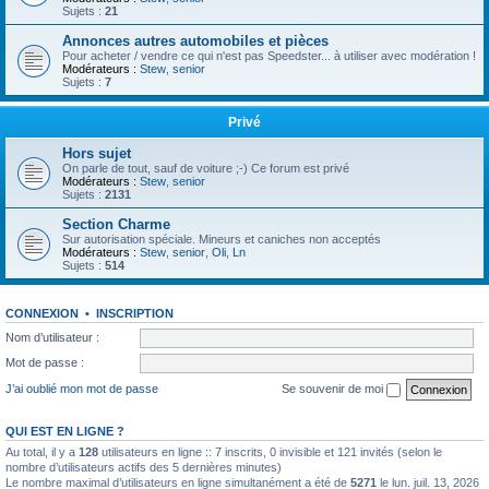
Sujets :
21
Annonces autres automobiles et pièces
Pour acheter / vendre ce qui n'est pas Speedster... à utiliser avec modération !
Modérateurs :
Stew
,
senior
Sujets :
7
Privé
Hors sujet
On parle de tout, sauf de voiture ;-) Ce forum est privé
Modérateurs :
Stew
,
senior
Sujets :
2131
Section Charme
Sur autorisation spéciale. Mineurs et caniches non acceptés
Modérateurs :
Stew
,
senior
,
Oli
,
Ln
Sujets :
514
CONNEXION
•
INSCRIPTION
Nom d’utilisateur :
Mot de passe :
J’ai oublié mon mot de passe
Se souvenir de moi
QUI EST EN LIGNE ?
Au total, il y a
128
utilisateurs en ligne :: 7 inscrits, 0 invisible et 121 invités (selon le
nombre d’utilisateurs actifs des 5 dernières minutes)
Le nombre maximal d’utilisateurs en ligne simultanément a été de
5271
le lun. juil. 13, 2026